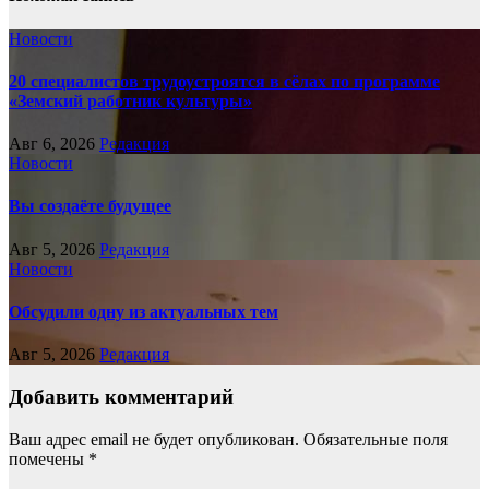
Новости
20 специалистов трудоустроятся в сёлах по программе
«Земский работник культуры»
Авг 6, 2026
Редакция
Новости
Вы создаёте будущее
Авг 5, 2026
Редакция
Новости
Обсудили одну из актуальных тем
Авг 5, 2026
Редакция
Добавить комментарий
Ваш адрес email не будет опубликован.
Обязательные поля
помечены
*