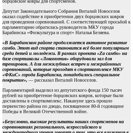
борцовские ковры для спортсменов.
Депутат Законодательного Собрания Виталий Новоселов
оказал содействие в приобретении двух борцовских ковров
для проведения соревнований. С соответствующей просьбой к
парламентарию обратилась руководитель МКУ города
Барабинска «Физкультура и спорт» Наталья Беляева.
«В Барабинском районе продолжается активное развитие
самбо. Этот вид спорта становится всё более популярным
среди детей и молодежи. В рамках проекта «Zа самбо» на
базе спортшколы «Локомотив» оборудовали зал для
тренировок. А для межклубных встреч и межрайонных
соревнований, которые проходят в спорткомплексе МКУ
«ФКиС» города Барабинска, понадобилось специальное
покрытие»,
— рассказал Виталий Новоселов.
Парламентарий выделил из депутатского фонда 150 тысяч
рублей на приобретение борцовских ковров, которые были
доставлены в спорткомплекс. Накануне здесь прошло
первенство района по дзюдо, посвященное 80-й годовщине
Победы в Великой Отечественной войне.
«Безусловно, высокие результаты наших спортсменов на
соревнованиях регионального, всероссийского и
международного уровня говорят о том, что все вложения в