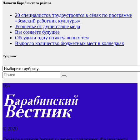
Новости Барабинского района
20 специалистов трудоустроятся в сёлах по программе
«Земский работник культуры»
Угощенье от души слаще меда
Вы создаёте будущее
Обсудили одну из актуальных тем
Выросло количество бюджетных мест в колледжах
Рубрики
Рубрики
16+
© 2020
Сетевое издание barvest.ru зарегистрировано Федеральной