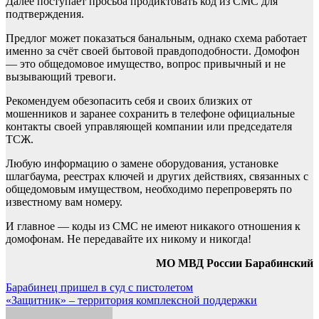
Далее поступает просьба продиктовать код из СМС для
подтверждения.
Предлог может показаться банальным, однако схема работает
именно за счёт своей бытовой правдоподобности. Домофон
— это общедомовое имущество, вопрос привычный и не
вызывающий тревоги.
Рекомендуем обезопасить себя и своих близких от
мошенников и заранее сохранить в телефоне официальные
контакты своей управляющей компании или председателя
ТСЖ.
Любую информацию о замене оборудования, установке
шлагбаума, реестрах ключей и других действиях, связанных с
общедомовым имуществом, необходимо перепроверять по
известному вам номеру.
И главное — коды из СМС не имеют никакого отношения к
домофонам. Не передавайте их никому и никогда!
МО МВД России Барабинский
Навигация
Барабинец пришел в суд с пистолетом
«Защитник» – территория комплексной поддержки
по