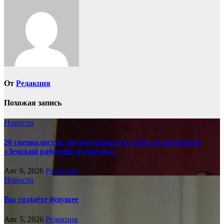
записям
От
Редакция
Похожая запись
Новости
20 специалистов трудоустроятся в сёлах по программе
«Земский работник культуры»
Авг 6, 2026
Редакция
Новости
Вы создаёте будущее
Авг 5, 2026
Редакция