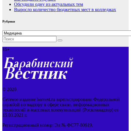
Обсудили одну из актуальных тем
Выросло количество бюджетных мест в колледжах
Рубрики
Рубрики
16+
© 2020
Сетевое издание barvest.ru зарегистрировано Федеральной
службой по надзору в сфере связи, информационных
технологий и массовых коммуникаций (Роскомнадзор) от
15.03.2021 г.
Регистрационный номер: Эл № ФС77-80619.