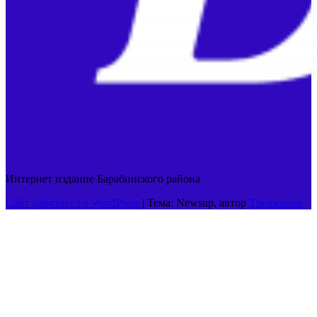
Интернет издание Барабинского района
Сайт работает на WordPress
|
Тема: Newsup, автор
Themeansar