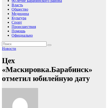
90-летие Барабинского района
Власть
Общество
Медицина
Культура
Спорт
Происшествия
Помошь
Официально
Новости
Цех
«Маскировка.Барабинск»
отметил юбилейную дату