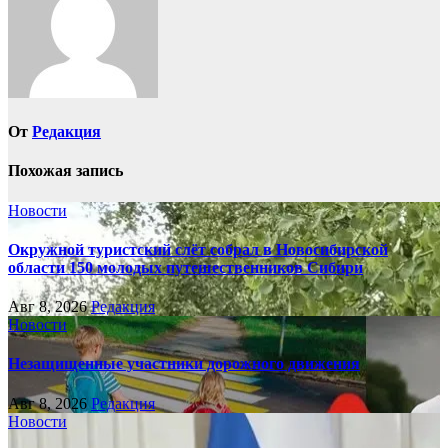
От
Редакция
Похожая запись
Новости
Окружной туристский слёт собрал в Новосибирской
области 150 молодых путешественников Сибири
Авг 8, 2026
Редакция
Новости
Незащищенные участники дорожного движения
Авг 8, 2026
Редакция
Новости