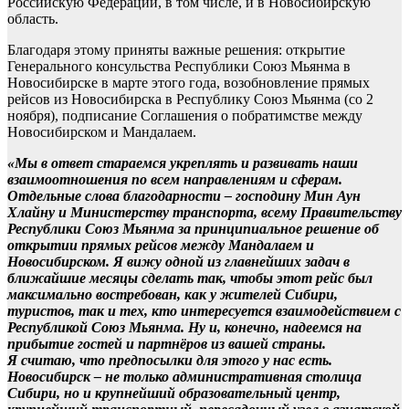
Российскую Федерации, в том числе, и в Новосибирскую
область.
Благодаря этому приняты важные решения: открытие
Генерального консульства Республики Союз Мьянма в
Новосибирске в марте этого года, возобновление прямых
рейсов из Новосибирска в Республику Союз Мьянма (со 2
ноября), подписание Соглашения о побратимстве между
Новосибирском и Мандалаем.
«Мы в ответ стараемся укреплять и развивать наши
взаимоотношения по всем направлениям и сферам.
Отдельные слова благодарности – господину Мин Аун
Хлайну и Министерству транспорта, всему Правительству
Республики Союз Мьянма за принципиальное решение об
открытии прямых рейсов между Мандалаем и
Новосибирском. Я вижу одной из главнейших задач в
ближайшие месяцы сделать так, чтобы этот рейс был
максимально востребован, как у жителей Сибири,
туристов, так и тех, кто интересуется взаимодействием с
Республикой Союз Мьянма. Ну и, конечно, надеемся на
прибытие гостей и партнёров из вашей страны.
Я считаю, что предпосылки для этого у нас есть.
Новосибирск – не только административная столица
Сибири, но и крупнейший образовательный центр,