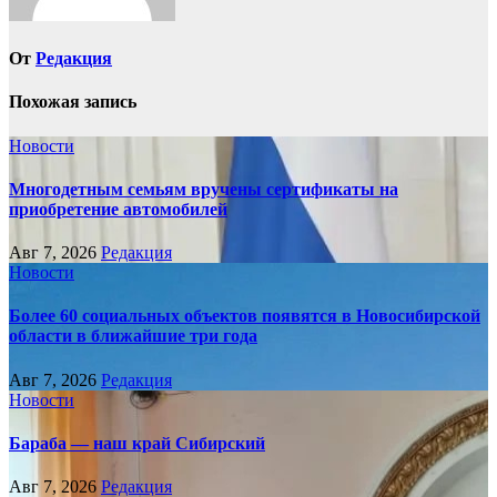
От
Редакция
Похожая запись
Новости
Многодетным семьям вручены сертификаты на
приобретение автомобилей
Авг 7, 2026
Редакция
Новости
Более 60 социальных объектов появятся в Новосибирской
области в ближайшие три года
Авг 7, 2026
Редакция
Новости
Бараба — наш край Сибирский
Авг 7, 2026
Редакция