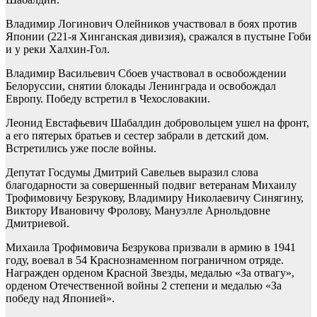
Владимир Логинович Олейников участвовал в боях против
Японии (221-я Хинганская дивизия), сражался в пустыне Гоби
и у реки Халхин-Гол.
Владимир Васильевич Сбоев участвовал в освобождении
Белоруссии, снятии блокады Ленинграда и освобождал
Европу. Победу встретил в Чехословакии.
Леонид Евстафьевич Шабалдин добровольцем ушел на фронт,
а его пятерых братьев и сестер забрали в детский дом.
Встретились уже после войны.
Депутат Госдумы Дмитрий Савельев выразил слова
благодарности за совершенный подвиг ветеранам Михаилу
Трофимовичу Безрукову, Владимиру Николаевичу Синягину,
Виктору Ивановичу Фролову, Мануэлле Арнольдовне
Дмитриевой.
Михаила Трофимовича Безрукова призвали в армию в 1941
году, воевал в 54 Краснознаменном пограничном отряде.
Награжден орденом Красной Звезды, медалью «За отвагу»,
орденом Отечественной войны 2 степени и медалью «За
победу над Японией».