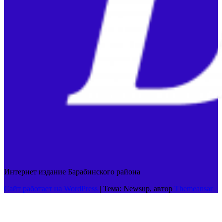
Интернет издание Барабинского района
Сайт работает на WordPress
|
Тема: Newsup, автор
Themeansar