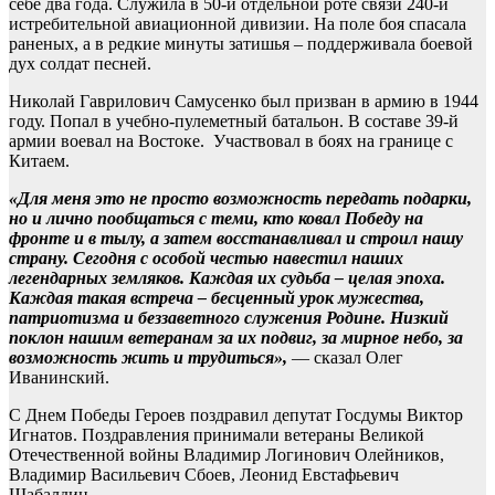
себе два года. Служила в 50-й отдельной роте связи 240-й
истребительной авиац
ионной дивизии. На поле боя спасала
раненых, а в редкие минуты затишья – поддерживала боевой
дух солдат песней.
Николай Гаврилович Самусенко был призван в армию в 1944
году. Попал в учебно-пулеметный батальон. В составе 39-й
армии воевал на Востоке. Участвовал в боях на границе с
Китаем.
«Для меня это не просто возможность передать подарки,
но и лично пообщаться с теми, кто ковал Победу на
фронте и в тылу, а затем восстанавливал и строил нашу
страну. Сегодня с особой честью навестил наших
легендарных земляков. Каждая их судьба – целая эпоха.
Каждая такая встреча – бесценный урок мужества,
патриотизма и беззаветного служения Родине. Низкий
поклон нашим ветеранам за их подвиг, за мирное небо, за
возможность жить и трудиться»,
— сказал Олег
Иванинский.
С Днем Победы Героев поздравил депутат Госдумы Виктор
Игнатов. Поздравления принимали ветераны Великой
Отечественной войны Владимир Логинович Олейников,
Владимир Васильевич Сбоев, Леонид Евстафьевич
Шабалдин.