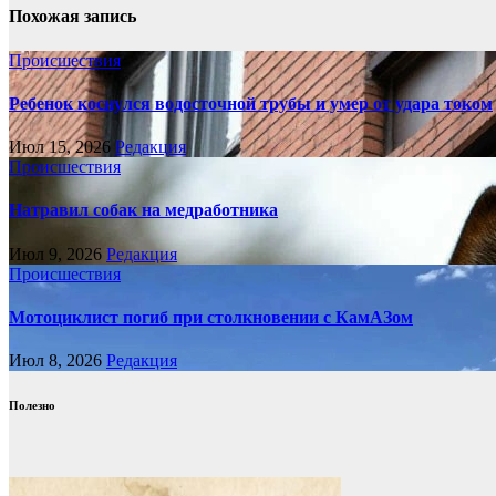
Похожая запись
Происшествия
Ребенок коснулся водосточной трубы и умер от удара током
Июл 15, 2026
Редакция
Происшествия
Натравил собак на медработника
Июл 9, 2026
Редакция
Происшествия
Мотоциклист погиб при столкновении с КамАЗом
Июл 8, 2026
Редакция
Полезно