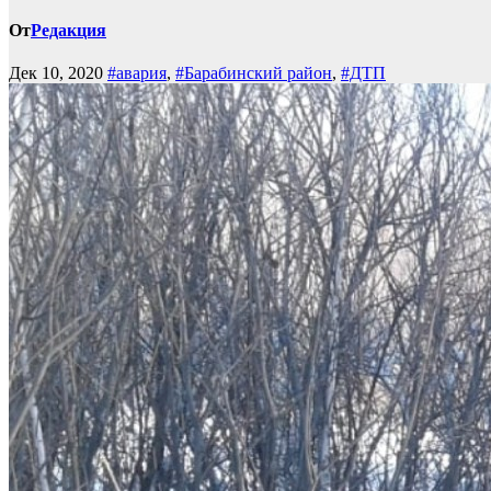
От
Редакция
Дек 10, 2020
#авария
,
#Барабинский район
,
#ДТП