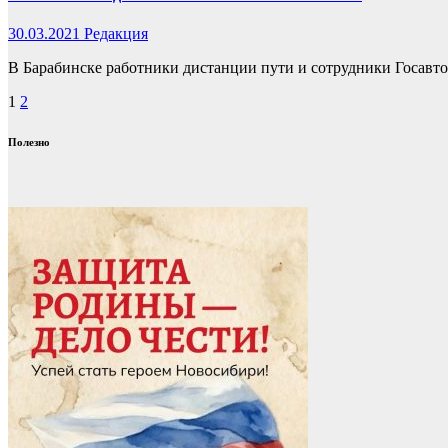
30.03.2021
Редакция
В Барабинске работники дистанции пути и сотрудники Госавт
Пагинация
1
2
записей
Полезно