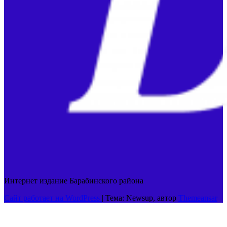
Интернет издание Барабинского района
Сайт работает на WordPress
|
Тема: Newsup, автор
Themeansar