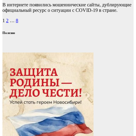
В интернете появились мошеннические сайты, дублирующие
официальный ресурс о ситуации с COVID-19 в стране.
Пагинация
1
2
…
8
записей
Полезно