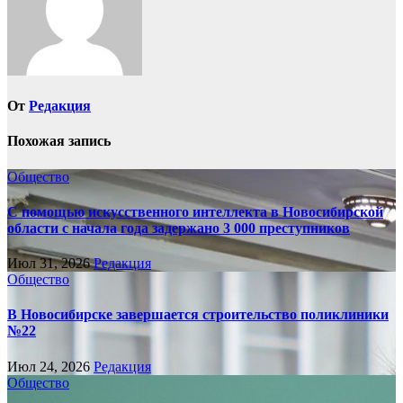
От
Редакция
Похожая запись
Общество
С помощью искусственного интеллекта в Новосибирской
области с начала года задержано 3 000 преступников
Июл 31, 2026
Редакция
Общество
В Новосибирске завершается строительство поликлиники
№22
Июл 24, 2026
Редакция
Общество