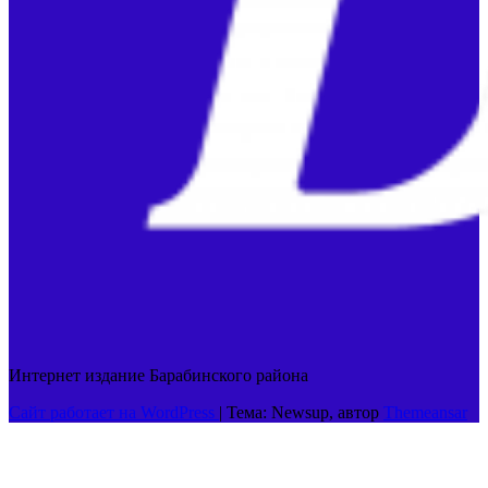
Интернет издание Барабинского района
Сайт работает на WordPress
|
Тема: Newsup, автор
Themeansar