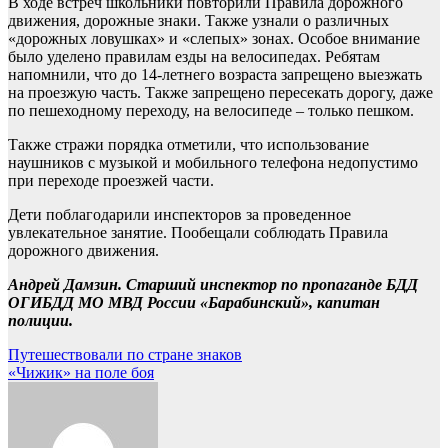
В ходе встреч школьники повторили Правила дорожного
движения, дорожные знаки. Также узнали о различных
«дорожных ловушках» и «слепых» зонах. Особое внимание
было уделено правилам езды на велосипедах. Ребятам
напомнили, что до 14-летнего возраста запрещено выезжать
на проезжую часть. Также запрещено пересекать дорогу, даже
по пешеходному переходу, на велосипеде – только пешком.
Также стражи порядка отметили, что использование
наушников с музыкой и мобильного телефона недопустимо
при переходе проезжей части.
Дети поблагодарили инспекторов за проведенное
увлекательное занятие. Пообещали соблюдать Правила
дорожного движения.
Андрей Дамзин. Старший инспектор по пропаганде БДД
ОГИБДД МО МВД России «Барабинский», капитан
полиции.
Навигация
Путешествовали по стране знаков
«Чижик» на поле боя
по
записям