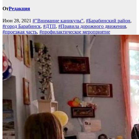
От
Редакция
Июн 28, 2021
#"Внимание каникулы"
,
#Барабинский район
,
#город Барабинск
,
#ДТП
,
#Правила дорожного движения
,
#проезжая часть
,
#профилактическое мероприятие