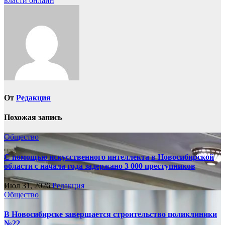
власти онлайн
записям
От
Редакция
Похожая запись
Общество
С помощью искусственного интеллекта в Новосибирской
области с начала года задержано 3 000 преступников
Июл 31, 2026
Редакция
Общество
В Новосибирске завершается строительство поликлиники
№22