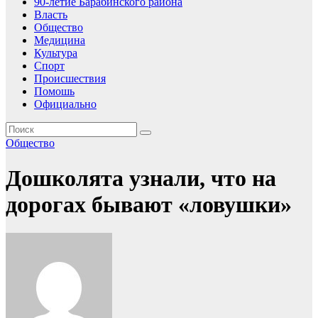
90-летие Барабинского района
Власть
Общество
Медицина
Культура
Спорт
Происшествия
Помошь
Официально
Общество
Дошколята узнали, что на
дорогах бывают «ловушки»