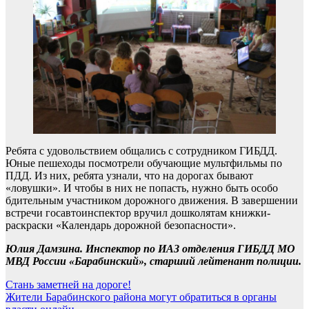
Ребята с удовольствием общались с сотрудником ГИБДД.
Юные пешеходы посмотрели обучающие мультфильмы по
ПДД. Из них, ребята узнали, что на дорогах бывают
«ловушки». И чтобы в них не попасть, нужно быть особо
бдительным участником дорожного движения. В завершении
встречи госавтоинспектор вручил дошколятам книжки-
раскраски «Календарь дорожной безопасности».
Юлия Дамзина. Инспектор по ИАЗ отделения ГИБДД МО
МВД России «Барабинский», старший лейтенант полиции.
Навигация
Стань заметней на дороге!
Жители Барабинского района могут обратиться в органы
по