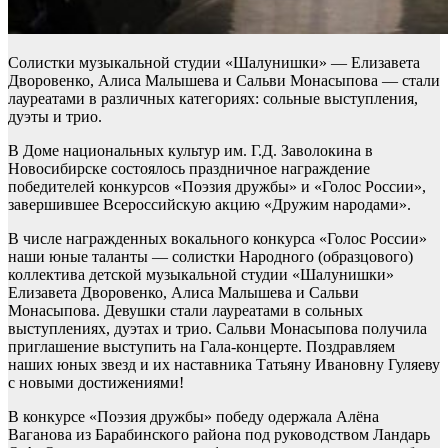
Солистки музыкальной студии «Шалунишки» — Елизавета
Дворовенко, Алиса Малышева и Сальви Монасыпова — стали
лауреатами в различных категориях: сольные выступления,
дуэты и трио.
В Доме национальных культур им. Г.Д. Заволокина в
Новосибирске состоялось праздничное награждение
победителей конкурсов «Поэзия дружбы» и «Голос России»,
завершившее Всероссийскую акцию «Дружим народами».
В числе награжденных вокального конкурса «Голос России»
наши юные таланты — солистки Народного (образцового)
коллектива детской музыкальной студии «Шалунишки»
Елизавета Дворовенко, Алиса Малышева и Сальви
Монасыпова. Девушки стали лауреатами в сольных
выступлениях, дуэтах и трио. Сальви Монасыпова получила
приглашение выступить на Гала-концерте. Поздравляем
наших юных звезд и их наставника Татьяну Ивановну Гуляеву
с новыми достижениями!
В конкурсе «Поэзия дружбы» победу одержала Алёна
Ваганова из Барабинского района под руководством Ландарь