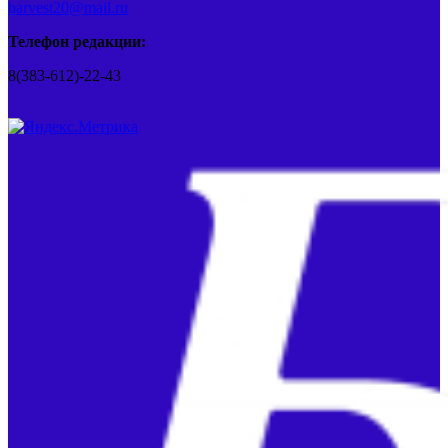
barvest20@mail.ru
Телефон редакции:
8(383-612)-22-43