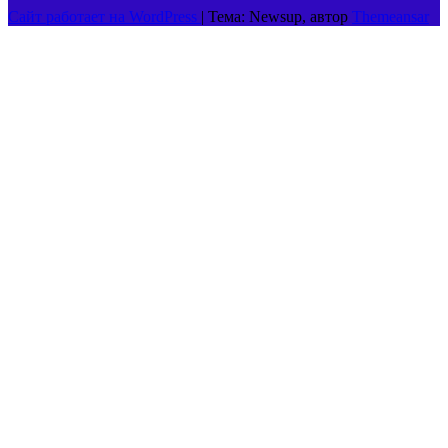
Сайт работает на WordPress
|
Тема: Newsup, автор
Themeansar