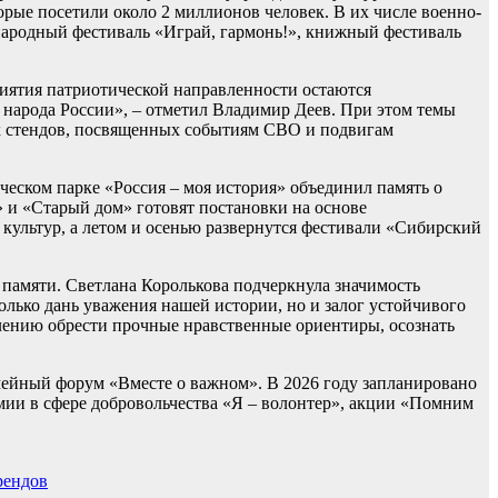
рые посетили около 2 миллионов человек. В их числе военно-
ународный фестиваль «Играй, гармонь!», книжный фестиваль
риятия патриотической направленности остаются
 народа России», – отметил Владимир Деев. При этом темы
ых стендов, посвященных событиям СВО и подвигам
ческом парке «Россия – моя история» объединил память о
 и «Старый дом» готовят постановки на основе
 культур, а летом и осенью развернутся фестивали «Сибирский
памяти. Светлана Королькова подчеркнула значимость
лько дань уважения нашей истории, но и залог устойчивого
лению обрести прочные нравственные ориентиры, осознать
емейный форум «Вместе о важном». В 2026 году запланировано
мии в сфере добровольчества «Я – волонтер», акции «Помним
рендов