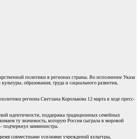
рственной политики в регионах страны. Во исполнение Указа
ультуры, образования, труда и социального развития,
олитики региона Светлана Королькова 12 марта в ходе пресс-
йской идентичности, поддержка традиционных семейных
нимаем ту значимость, которую Россия сыграла в мировой
, – подчеркнул замминистра.
 время совместными усилиями учреждений культуры,