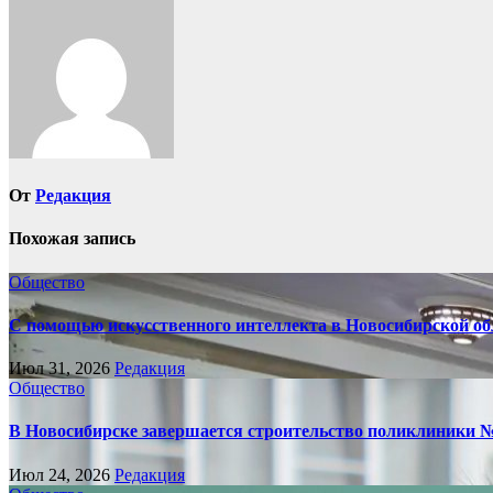
записям
От
Редакция
Похожая запись
Общество
С помощью искусственного интеллекта в Новосибирской обл
Июл 31, 2026
Редакция
Общество
В Новосибирске завершается строительство поликлиники 
Июл 24, 2026
Редакция