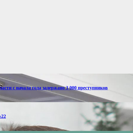
асти с начала года задержано 3 000 преступников
№22