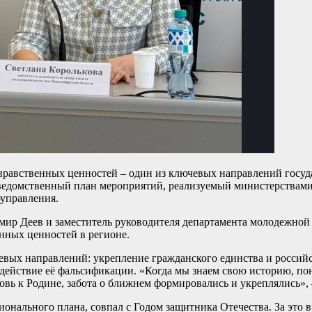
равственных ценностей – один из ключевых направлений госуда
едомственный план мероприятий, реализуемый министерствами к
управления.
ир Деев и заместитель руководителя департамента молодежной п
онных ценностей в регионе.
ючевых направлений: укрепление гражданского единства и росси
одействие её фальсификации. «Когда мы знаем свою историю, по
юбовь к Родине, забота о ближнем формировались и укреплялись»
онального плана, совпал с Годом защитника Отечества. За это