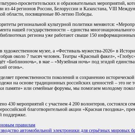
льтурно-просветительских и образовательных мероприятий, кото
и из 44 регионов России, Белоруссии и Казахстана, VIII Межд
ой области, посвященные 80-летию Победы.
риоритеты региональной культурной политики меняются: «Мероп
мента нашей государственности – единства многонационального
х и библиотеках региона уже работают свыше 150 информационн
в художественном музее, а «Фестиваль мужества-2026» в Истори
брав около 7 тысяч человек. Театры «Красный факел», «Глобус»
ёт «Библионочь», в мае – «Музейная ночь» под эгидой единства
кий огонь».
деляет преемственности поколений и сохранению исторической 
дежи на основе традиционных российских ценностей – это не то
роки памяти» или семейные форумы, мы помогаем молодому поко
но 430 мероприятий с участием 4 200 волонтеров, состоялся с
ероссийской благотворительной акции «Красная гвоздика», пре
ой поддержке.
 новым правилам
изводство автомобильной электроники для серьёзных мировых б