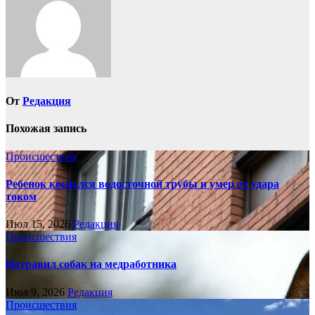
От
Редакция
Похожая запись
Происшествия
Ребенок коснулся водосточной трубы и умер от удара
током
Июл 15, 2026
Редакция
Происшествия
Натравил собак на медработника
Июл 9, 2026
Редакция
Происшествия