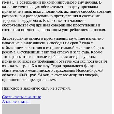
гр-на Б. в совершении инкриминируемого ему деяния. В
качестве смягчающих обстоятельств по делу признаны
признание вины, явка с повинной, активное способствование
раскрытию и расследованию преступления и состояние
здоровья подсудимого. В качестве отягчающего
обстоятельства суд признал совершение преступления в
состоянии опьянения, вызванном употреблением алкоголя.
За совершение данного преступления мужчине назначено
наказание в виде лишения свободы на срок 2 года с
отбыванием наказания в исправительной колонии общего
режима. Осужденный взят под стражу в зале суда. Кроме
того, рассмотрев исковые требования истца, с учетом
признания исковых требований ответчиком суд постановил
взыскать с гр-на Б в пользу Территориального фонда
обязательного медицинского страхования Новосибирской
области 140491 руб. 54 коп. в счет возмещения ущерба,
причиненного преступлением.
Приговор в законную силу не вступил.
Навигация
Свела счеты с жизнью
А мы не в затяг!
по
записям