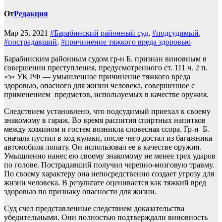
От
Редакция
Мар 25, 2021
#Барабинский районный суд
,
#подсудимый
,
#пострадавший
,
#причинение тяжкого вреда здоровью
Барабинским районным судом гр-н Б. признан виновным в
совершении преступления, предусмотренного ст. 111 ч. 2 п.
«з» УК РФ — умышленное причинение тяжкого вреда
здоровью, опасного для жизни человека, совершенное с
применением предметов, используемых в качестве оружия.
Следствием установлено, что подсудимый приехал к своему
знакомому в гараж. Во время распития спиртных напитков
между хозяином и гостем возникла словесная ссора. Гр-н Б.
сначала пустил в ход кулаки, после чего достал из багажника
автомобиля лопату. Он использовал ее в качестве оружия.
Умышленно нанес ею своему знакомому не менее трех ударов
по голове. Пострадавший получил черепно-мозговую травму.
По своему характеру она непосредственно создает угрозу для
жизни человека. В результате оценивается как тяжкий вред
здоровью по признаку опасности для жизни.
Суд счел представленные следствием доказательства
убедительными. Они полностью подтверждали виновность