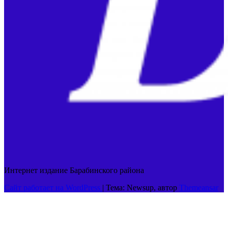
Интернет издание Барабинского района
Сайт работает на WordPress
|
Тема: Newsup, автор
Themeansar