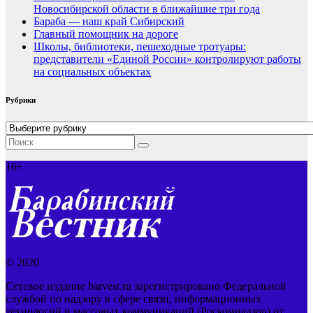
Новосибирской области в ближайшие три года
Бараба — наш край Сибирский
Главный помощник на дороге
Школы, библиотеки, пешеходные тротуары:
представители «Единой России» контролируют работы
на социальных объектах
Рубрики
Рубрики
16+
© 2020
Сетевое издание barvest.ru зарегистрировано Федеральной
службой по надзору в сфере связи, информационных
технологий и массовых коммуникаций (Роскомнадзор) от