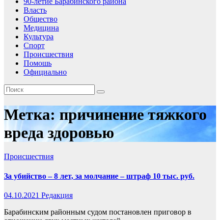
90-летие Барабинского района
Власть
Общество
Медицина
Культура
Спорт
Происшествия
Помошь
Официально
Метка:
причинение тяжкого
вреда здоровью
Происшествия
За убийство – 8 лет, за молчание – штраф 10 тыс. руб.
04.10.2021
Редакция
Барабинским районным судом постановлен приговор в