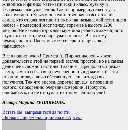
живопись и физико-математический класс, музыку и
экстремальные увлечения. Так, например, путешествуя с
родителями по Крыму, она единственная из всех членов
семьи, кто отважился пройтись по так называемой лестнице в
небеса – подвесной мост между горами на высоте 1200
метров. Не каждый взрослый мужчина решится даже просто
ступить на него, не говоря уже о прогулке! Поэтому
немудрено, что Настя мечтает совершить прыжок с
парашютом.
Все в наших руках! Пример А. Пирожниковой – яркое
доказательство этой на первый взгляд, простой, но на самом
деле очень сложной истины. Главное – преодолеть, прежде
всего, самого себя, свою неуверенность и даже как бы это
странно не звучало – собственную лень, и тогда все
получится. Так что вперед, дорогие друзья, к познанию
нового, к покорению очередных вершин. Пробуйте,
ошибайтесь, но не отступайте от намеченной цели!
Автор: Марина ТЕПЛЯКОВА.
Навигация
Встать бы, выпрямиться да пойти
«Большая перемена» привела в «Артек»
по
записям