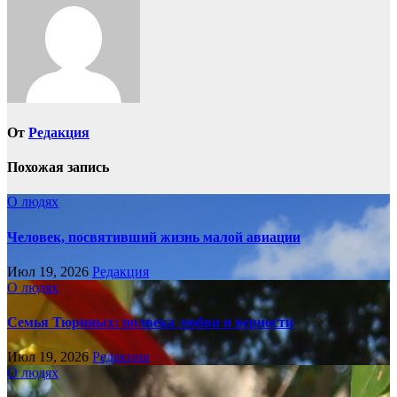
От
Редакция
Похожая запись
О людях
Человек, посвятивший жизнь малой авиации
Июл 19, 2026
Редакция
О людях
Семья Тюриных: полвека любви и верности
Июл 19, 2026
Редакция
О людях