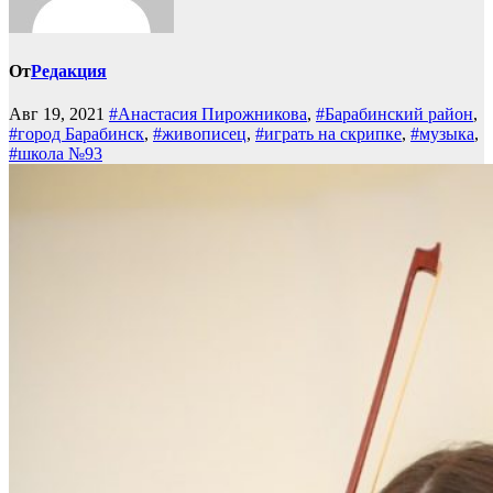
От
Редакция
Авг 19, 2021
#Анастасия Пирожникова
,
#Барабинский район
,
#город Барабинск
,
#живописец
,
#играть на скрипке
,
#музыка
,
#школа №93