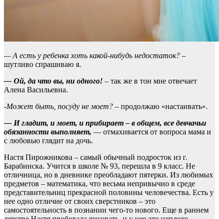
— А есть у ребенка хоть какой-нибудь недостаток?
–
шутливо спрашиваю я.
— Ой, да что вы, ни одного!
– так же в тон мне отвечает
Алена Васильевна.
-Может быть, посуду не моет?
– продолжаю «настаивать».
— И гладит, и моет, и прибирает – в общем, все девчачьи
обязанности выполняет,
— отмахивается от вопроса мама и
с любовью глядит на дочь.
Настя Пирожникова – самый обычный подросток из г.
Барабинска. Учится в школе № 93, перешла в 9 класс. Не
отличница, но в дневнике преобладают пятерки. Из любимых
предметов – математика, что весьма непривычно в среде
представительниц прекрасной половины человечества. Есть у
нее одно отличие от своих сверстников – это
самостоятельность в познании чего-то нового. Еще в раннем
детстве Настя пробовала рисовать, и у нее это неплохо