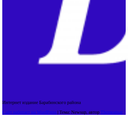
Интернет издание Барабинского района
Сайт работает на WordPress
|
Тема: Newsup, автор
Themeansar