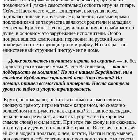
позволило ей (также самостоятельно) освоить игру на гитаре.
Сейчас Настя часто «дает концерты», выступая перед
одноклассниками и друзьями. Но, конечно, самыми ярыми
поклонниками ее творчества являются родители и младшая
сестренка Кристина. Песни для исполнения она выбирает по
душе, в основном это зарубежные исполнители. Особо
понравившиеся композиции переводит на русский язык,
подбирая соответствующие ритм и рифму. Но гитара – не
единственный струнный инструмент в доме.
— Дочке захотелось научиться играть на скрипке,
— не без
гордости рассказывает мама Алена Васильевна, —
как не
поддержать ее желание? Но ни в нашем Барабинске, ни в
соседнем Куйбышеве скрипачей нет. Что делать? На
помощь пришел всемогущий интернет. Настя смотрела
уроки по видео и упорно тренировалась.
Круто, не правда ли, пытаться своими силами освоить
сложную грамоту игры на таком капризном, но сказочно-
волшебном инструменте как скрипка? И главное здесь даже
не конечный результат, а сам факт упрямства (в хорошем
смысле слова) и силы воли. При этом так сходу и не скажешь,
что внутри у девочки стальной стержень. Высокая, тоненькая,
ей бы в модели податься, о чем, кстати, Настя и подумывает,
она сочетает в себе совершенно противоположные интересы: