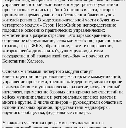
управлению, второй экономике, в ходе третьего участники
проекта ознакомились с работой органов власти, которые
принимают прямое участие в обеспечении благополучия
жителей региона. В ходе заключительной части обучения –
четвертого модуля – Герои НовоСибири непосредственно
подошли к освоению практических управленческих
компетенций в разрезе отраслей. Это здравоохранение,
социальное обслуживание, сельское хозяйство, транспортная
отрасль, сфера ЖКХ, образование, – все те направления,
которые необходимо знать будущим руководителям
государственной гражданской службы», – подчеркнул
Константин Хальзов.
Основными темами четвертого модуля станут
клиентоцентричное управление, мастерские коммуникаций,
управление проектами, тренинг «Лидерство», межсекторное
взаимодействие и управленческое развитие, искусственный
интеллект, применение базовых антикризисных стратегий на
кейсах муниципальных и региональных органов власти и
многие другие. В числе спикеров – руководители областных
исполнительных органов, представители медиасферы,
научного сообщества, федеральные спикеры.
У каждого участника программы есть наставник из
руководителей органов власти, активно участвующих в