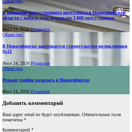
Общество
С помощью искусственного интеллекта в Новосибирской
области с начала года задержано 3 000 преступников
Июл 31, 2026
Редакция
Общество
В Новосибирске завершается строительство поликлиники
№22
Июл 24, 2026
Редакция
Общество
Редкая тройня родилась в Новосибирске
Июл 24, 2026
Редакция
Добавить комментарий
Ваш адрес email не будет опубликован.
Обязательные поля
помечены
*
Комментарий
*