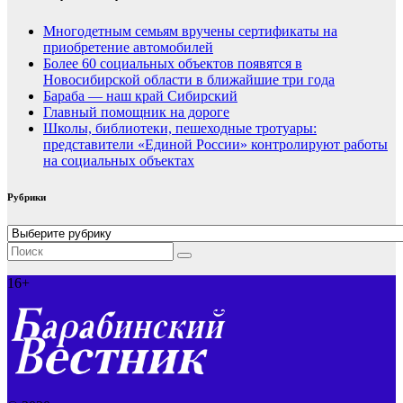
Многодетным семьям вручены сертификаты на
приобретение автомобилей
Более 60 социальных объектов появятся в
Новосибирской области в ближайшие три года
Бараба — наш край Сибирский
Главный помощник на дороге
Школы, библиотеки, пешеходные тротуары:
представители «Единой России» контролируют работы
на социальных объектах
Рубрики
Рубрики
16+