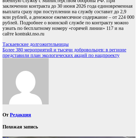
военную службу с Министерством обороны РФ. При
заключении контракта до 30 июня 2026 года единовременная
выплата сразу при поступлении на службу составит до 2,9
млн рублей, а денежное ежемесячное содержание – от 224 000
рублей. Подробнее о воинской службе по контракту можно
узнать по бесплатному номеру «горячей линии» 117 и на
сайте kontrakt.nso.ru
Навигация
Таскаевские долгожительницы
Более 380 мероприятий и тысячи добровольцев: в регионе
по
представили план экологических акций по нацпроекту
записям
От
Редакция
Похожая запись