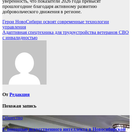
уверенность, что показатели 2026 года превысят
прошлогодние благодаря активному развитию
добровольческого движения в регионе.
Навигация
Герои НовоСибири освоят современные технологии
управления
по
Адаптивная спецтехника для трудоустройства ветеранов СВО
записям
с инвалидностью
От
Редакция
Похожая запись
Общество
С помощью искусственного интеллекта в Новосибирской