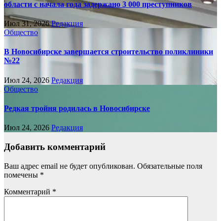
области с начала года задержано 3 000 преступников
Июл 31, 2026
Редакция
Общество
В Новосибирске завершается строительство поликлиники
№22
Июл 24, 2026
Редакция
Общество
Редкая тройня родилась в Новосибирске
Июл 24, 2026
Редакция
Добавить комментарий
Ваш адрес email не будет опубликован.
Обязательные поля
помечены
*
Комментарий
*