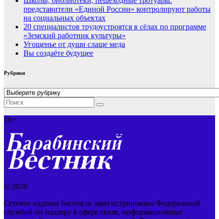
Школы, библиотеки, пешеходные тротуары:
представители «Единой России» контролируют работы
на социальных объектах
20 специалистов трудоустроятся в сёлах по программе
«Земский работник культуры»
Угощенье от души слаще меда
Вы создаёте будущее
Рубрики
Рубрики
16+
© 2020
Сетевое издание barvest.ru зарегистрировано Федеральной
службой по надзору в сфере связи, информационных