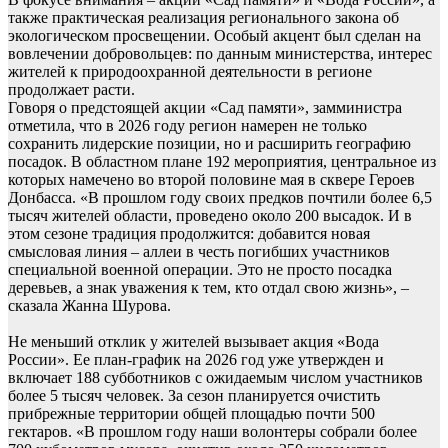
также практическая реализация регионального закона об
экологическом просвещении. Особый акцент был сделан на
вовлечении добровольцев: по данным министерства, интерес
жителей к природоохранной деятельности в регионе
продолжает расти.
Говоря о предстоящей акции «Сад памяти», замминистра
отметила, что в 2026 году регион намерен не только
сохранить лидерские позиции, но и расширить географию
посадок. В областном плане 192 мероприятия, центральное из
которых намечено во второй половине мая в сквере Героев
Донбасса. «В прошлом году своих предков почтили более 6,5
тысяч жителей области, проведено около 200 высадок. И в
этом сезоне традиция продолжится: добавится новая
смысловая линия – аллеи в честь погибших участников
специальной военной операции. Это не просто посадка
деревьев, а знак уважения к тем, кто отдал свою жизнь», –
сказала Жанна Шурова.
Не меньший отклик у жителей вызывает акция «Вода
России». Ее план-график на 2026 год уже утвержден и
включает 188 субботников с ожидаемым числом участников
более 5 тысяч человек. За сезон планируется очистить
прибрежные территории общей площадью почти 500
гектаров. «В прошлом году наши волонтеры собрали более