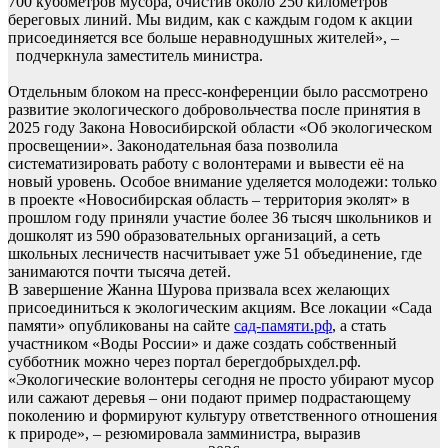
700 кубометров мусора, очистив около 250 километров
береговых линий. Мы видим, как с каждым годом к акции
присоединяется все больше неравнодушных жителей», –
подчеркнула заместитель министра.
Отдельным блоком на пресс-конференции было рассмотрено
развитие экологического добровольчества после принятия в
2025 году Закона Новосибирской области «Об экологическом
просвещении». Законодательная база позволила
систематизировать работу с волонтерами и вывести её на
новый уровень. Особое внимание уделяется молодежи: только
в проекте «Новосибирская область – территория эколят» в
прошлом году приняли участие более 36 тысяч школьников и
дошколят из 590 образовательных организаций, а сеть
школьных лесничеств насчитывает уже 51 объединение, где
занимаются почти тысяча детей.
В завершение Жанна Шурова призвала всех желающих
присоединиться к экологическим акциям. Все локации «Сада
памяти» опубликованы на сайте
сад-памяти.рф
, а стать
участником «Воды России» и даже создать собственный
субботник можно через портал берегдобрыхдел.рф.
«Экологические волонтеры сегодня не просто убирают мусор
или сажают деревья – они подают пример подрастающему
поколению и формируют культуру ответственного отношения
к природе», – резюмировала замминистра, выразив