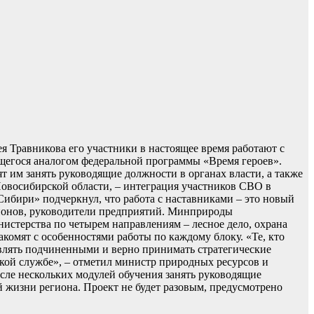
 Травникова его участники в настоящее время работают с
ющегося аналогом федеральной программы «Время героев».
 им занять руководящие должности в органах власти, а также
овосибирской области, – интеграция участников СВО в
ибири» подчеркнул, что работа с наставниками – это новый
районов, руководители предприятий. Минприроды
истерства по четырем направлениям – лесное дело, охрана
комят с особенностями работы по каждому блоку. «Те, кто
влять подчиненными и верно принимать стратегические
ской службе», – отметил министр природных ресурсов и
ле нескольких модулей обучения занять руководящие
 жизни региона. Проект не будет разовым, предусмотрено