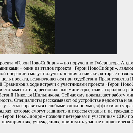
роекта «Герои НовоСибири» – по поручению Губернатора Андрея
ставниками – один из этапов проекта «Герои НовоСибири», явля
й операции смогут получить знания и навыки, которые позволят
 цель проекта, реализующегося при содействии Правительства Н
 Травников в ходе встречи с участниками проекта «Герои НовоС
а и его заместители, региональные министры, главы городов и 
йствий Николая Шильникова. Сейчас ему показывают работу мин
ность. Специалисты рассказывают об устройстве ведомства и зна
могут легко справиться с любыми сложностями, эффективно упра
кадрах, которые смогут защищать интересы страны и на граждан
«Герои НовоСибири» позволит ветеранам и участникам СВО пос
 предприятиях, учреждениях, принимать участие в политической