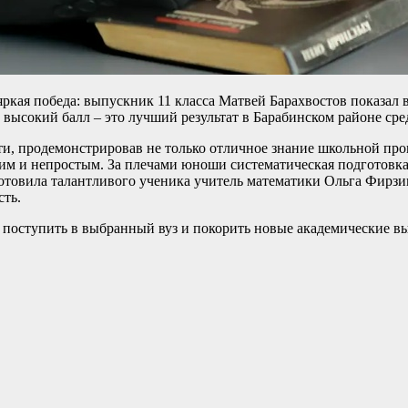
кая победа: выпускник 11 класса Матвей Барахвостов показал в
о высокий балл – это лучший результат в Барабинском районе ср
и, продемонстрировав не только отличное знание школьной про
лгим и непростым. За плечами юноши систематическая подготовка
отовила талантливого ученика учитель математики Ольга Фирзин
сть.
поступить в выбранный вуз и покорить новые академические в