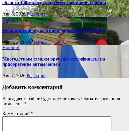
области 150 молодых путешественников Сибири
Авг 8, 2026
Редакция
Новости
Незащищенные участники дорожного движения
Авг 8, 2026
Редакция
Новости
Многодетным семьям вручены сертификаты на
приобретение автомобилей
Авг 7, 2026
Редакция
Добавить комментарий
Ваш адрес email не будет опубликован.
Обязательные поля
помечены
*
Комментарий
*