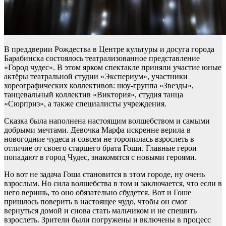
В преддверии Рождества в Центре культуры и досуга города
Барабинска состоялось театрализованное представление
«Город чудес». В этом ярком спектакле приняли участие юные
актёры театральной студии «Экспериум», участники
хореографических коллективов: шоу-группа «Звезды»,
танцевальный коллектив «Виктория», студия танца
«Сюрприз», а также специалисты учреждения.
Сказка была наполнена настоящим волшебством и самыми
добрыми мечтами. Девочка Марфа искренне верила в
новогодние чудеса и совсем не торопилась взрослеть в
отличие от своего старшего брата Гоши. Главные герои
попадают в город Чудес, знакомятся с новыми героями.
Но вот не задача Гоша становится в этом городе, ну очень
взрослым. Но сила волшебства в том и заключается, что если в
него веришь, то оно обязательно сбудется. Вот и Гоше
пришлось поверить в настоящее чудо, чтобы он смог
вернуться домой и снова стать мальчиком и не спешить
взрослеть. Зрители были погружены и включены в процесс