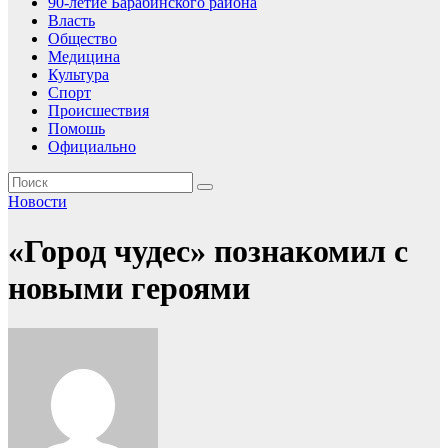
90-летие Барабинского района
Власть
Общество
Медицина
Культура
Спорт
Происшествия
Помошь
Официально
Новости
«Город чудес» познакомил с
новыми героями