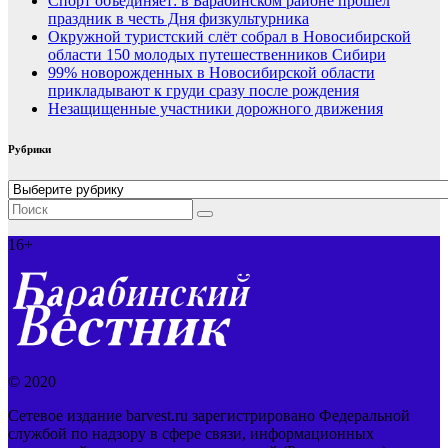
Спорт объединяет: в Барабинском районе прошёл
праздник в честь Дня физкультурника
Окружной туристский слёт собрал в Новосибирской
области 150 молодых путешественников Сибири
99% новорожденных в Новосибирской области
прикладывают к груди сразу после рождения
Незащищенные участники дорожного движения
Рубрики
Рубрики
16+
© 2020
Сетевое издание barvest.ru зарегистрировано Федеральной
службой по надзору в сфере связи, информационных