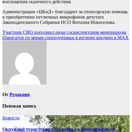
воплощения сказочного действия.
Администрация «ЦКиД» благодарит за спонсорскую помощь
в приобретении петличных микрофонов депутата
Законодательного Собрания НСО Виталия Новоселова.
Навигация
Участник СВО пополнил ряды госинспекторов минприроды
Навигатор по мерам соцподдержки в регионе внедрен в MAX
по
записям
От
Редакция
Похожая запись
Новости
Окружной туристский слёт собрал в Новосибирской