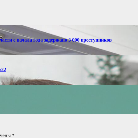
асти с начала года задержано 3 000 преступников
№22
ечены
*