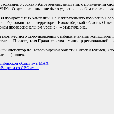
ассказала о сроках избирательных действий, о применении сис
УИК». Отдельное внимание было уделено способам голосования
я 30 избирательных кампаний. На Избирательную комиссию Нов
в, образованных на территории Новосибирской области. Отдел
оком профессиональном уровне», – отметила она.
рганов местного самоуправления с избирательными комиссиями 
ститель Председателя Правительства – министр региональной п
ый инспектор по Новосибирской области Николай Буймов, Упол
лина Гриднева.
сибирской области» в МАХ.
 «Встречи со СВОими»