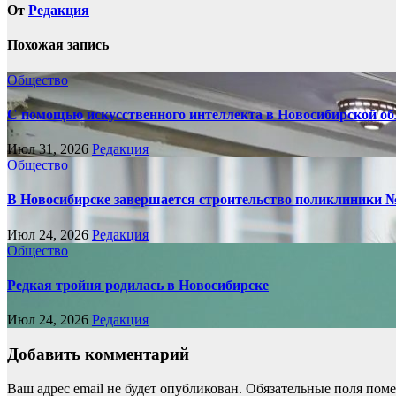
От
Редакция
Похожая запись
Общество
С помощью искусственного интеллекта в Новосибирской обл
Июл 31, 2026
Редакция
Общество
В Новосибирске завершается строительство поликлиники 
Июл 24, 2026
Редакция
Общество
Редкая тройня родилась в Новосибирске
Июл 24, 2026
Редакция
Добавить комментарий
Ваш адрес email не будет опубликован.
Обязательные поля пом