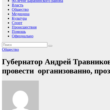
90-летие Барабинского района
Власть
Общество
Медицина
Культура
Спорт
Происшествия
Помошь
Официально
Общество
Губернатор Андрей Травнико
провести организованно, проз