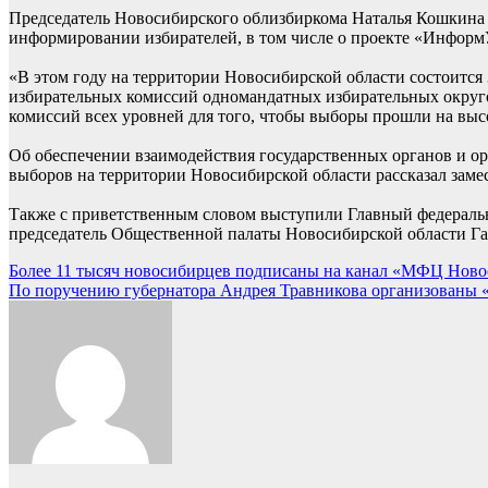
Председатель Новосибирского облизбиркома Наталья Кошкина р
информировании избирателей, в том числе о проекте «Информ
«В этом году на территории Новосибирской области состоитс
избирательных комиссий одномандатных избирательных округо
комиссий всех уровней для того, чтобы выборы прошли на выс
Об обеспечении взаимодействия государственных органов и о
выборов на территории Новосибирской области рассказал заме
Также с приветственным словом выступили Главный федеральн
председатель Общественной палаты Новосибирской области Га
Навигация
Более 11 тысяч новосибирцев подписаны на канал «МФЦ Ново
По поручению губернатора Андрея Травникова организованы
по
записям