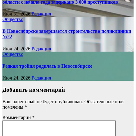
области с начала года задержано 3 000 преступников
Июл 31, 2026
Редакция
Общество
В Новосибирске завершается строительство поликлиники
№22
Июл 24, 2026
Редакция
Общество
Редкая тройня родилась в Новосибирске
Июл 24, 2026
Редакция
Добавить комментарий
Ваш адрес email не будет опубликован.
Обязательные поля
помечены
*
Комментарий
*