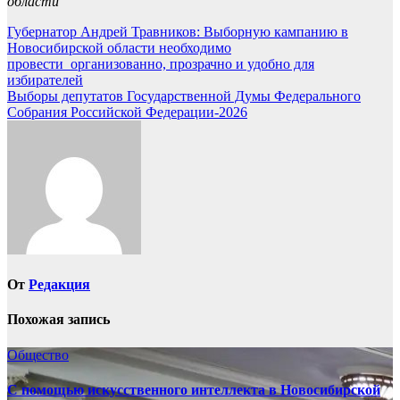
области
Навигация
Губернатор Андрей Травников: Выборную кампанию в
Новосибирской области необходимо
по
провести организованно, прозрачно и удобно для
записям
избирателей
Выборы депутатов Государственной Думы Федерального
Собрания Российской Федерации-2026
От
Редакция
Похожая запись
Общество
С помощью искусственного интеллекта в Новосибирской