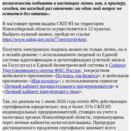
возможность побывать в инспекции лично, как, к примеру,
сегодня, то каждый раз отмечаю: ни один мой вопрос не
остается без ответа».
В настоящее время выдача СКПЭП на территории
Новосибирской области осуществляется в 12 пунктах.
Выбрать нужный можно, пройдя по ссылке
https://www.nalog.gov.ru/rn77/service/pvkep/
.
Получить электронную подпись можно не только лично, но и
в онлайн-режиме: с использованием сведений из Единой
системы идентификации и аутентификации (учетной записи
на Госуслугах) и Единой биометрической системы в
Сервисе
Удостоверяющего центра ФНС России;
посредством
мобильного приложения «
Подпись для бизнеса
»; в мобильном
приложении «
Моя подпись
»; с использованием сервисов
«
Личный кабинет индивидуального предпринимателя
» и
«
Личный кабинет юридического лица
».
Так, по данным на 1 июня 2026 года почти 46% действующих
сертификатов юридических лиц и более 31% СКПЭП
индивидуальных предпринимателей, стоящих на учете в
налоговых органах Новосибирской области, перевыпущены
через личные кабинеты налогоплательщика. Процедура
дистанционного продления сертификата занимает всего