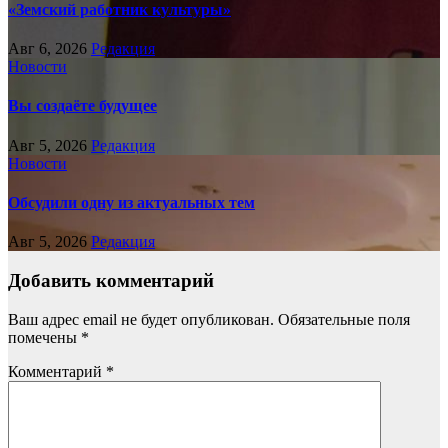
«Земский работник культуры»
Авг 6, 2026
Редакция
Новости
Вы создаёте будущее
Авг 5, 2026
Редакция
Новости
Обсудили одну из актуальных тем
Авг 5, 2026
Редакция
Добавить комментарий
Ваш адрес email не будет опубликован.
Обязательные поля
помечены
*
Комментарий
*