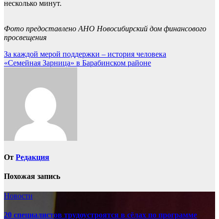
несколько минут.
Фото предоставлено АНО Новосибирский дом финансового
просвещения
Навигация
За каждой мерой поддержки – история человека
«Семейная Зарница» в Барабинском районе
по
записям
От
Редакция
Похожая запись
Новости
20 специалистов трудоустроятся в сёлах по программе