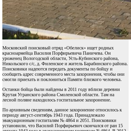
Московский поисковый отряд «Обелиск» ищет родных
красноармейца Василия Порфирьевича Паничева. Он
уроженец Вологодской области, Усть-Кубинского района,
Никольского с/с, д. Филенское и житель Барабинского района.
Поисковики надеются передать документы по бойцу и
сообщить адрес современного места захоронения, чтобы они
смогли приехать и поклониться Памяти близкого человека.
Останки бойца были найдены в 2011 году вблизи деревни
Крутая Угранского района Смоленской области. Там на
лесной поляне находилось госпитальное захоронение.
По архивным сведениям, данное захоронение относилось к
периоду август-сентябрь 1943 года. Принадлежало
эвакуационным госпиталям № 4864 и 2051. Поисковики
установили, что Василий Порфирьевич скончался от ран 15
августа 1943 года в эвакуационном госпитале №4864. В 2012