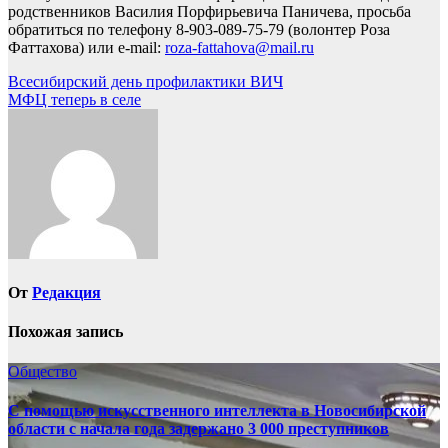
родственников Василия Порфирьевича Паничева, просьба
обратиться по телефону 8-903-089-75-79 (волонтер Роза
Фаттахова) или e-mail:
roza-fattahova@mail.ru
Навигация
Всесибирский день профилактики ВИЧ
МФЦ теперь в селе
по
записям
От
Редакция
Похожая запись
Общество
С помощью искусственного интеллекта в Новосибирской
области с начала года задержано 3 000 преступников