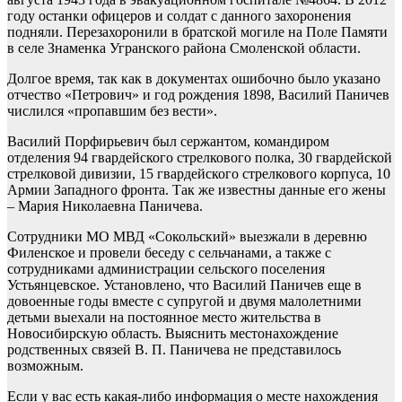
году останки офицеров и солдат с данного захоронения
подняли. Перезахоронили в братской могиле на Поле Памяти
в селе Знаменка Угранского района Смоленской области.
Долгое время, так как в документах ошибочно было указано
отчество «Петрович» и год рождения 1898, Василий Паничев
числился «пропавшим без вести».
Василий Порфирьевич был сержантом, командиром
отделения 94 гвардейского стрелкового полка, 30 гвардейской
стрелковой дивизии, 15 гвардейского стрелкового корпуса, 10
Армии Западного фронта. Так же известны данные его жены
– Мария Николаевна Паничева.
Сотрудники МО МВД «Сокольский» выезжали в деревню
Филенское и провели беседу с сельчанами, а также с
сотрудниками администрации сельского поселения
Устьянцевское. Установлено, что Василий Паничев еще в
довоенные годы вместе с супругой и двумя малолетними
детьми выехали на постоянное место жительства в
Новосибирскую область. Выяснить местонахождение
родственных связей В. П. Паничева не представилось
возможным.
Если у вас есть какая-либо информация о месте нахождения