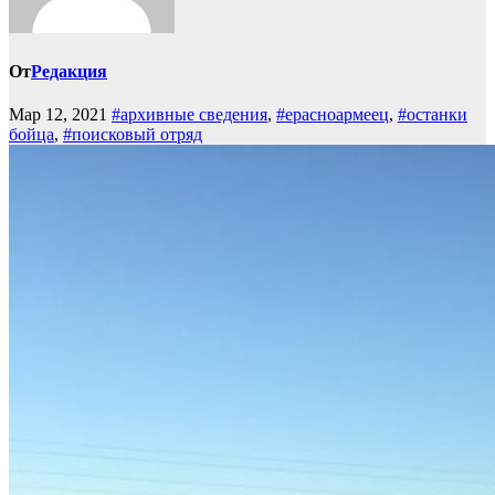
От
Редакция
Мар 12, 2021
#архивные сведения
,
#ерасноармеец
,
#останки
бойца
,
#поисковый отряд