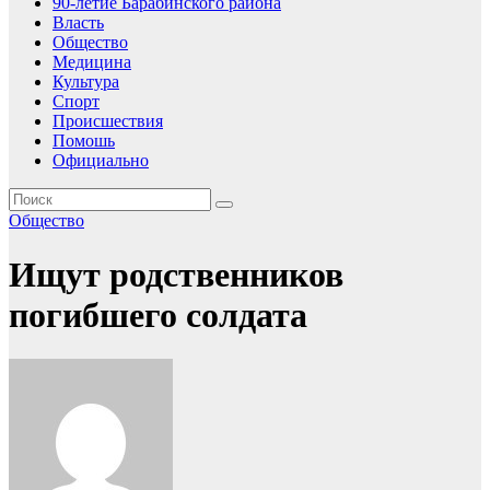
90-летие Барабинского района
Власть
Общество
Медицина
Культура
Спорт
Происшествия
Помошь
Официально
Общество
Ищут родственников
погибшего солдата