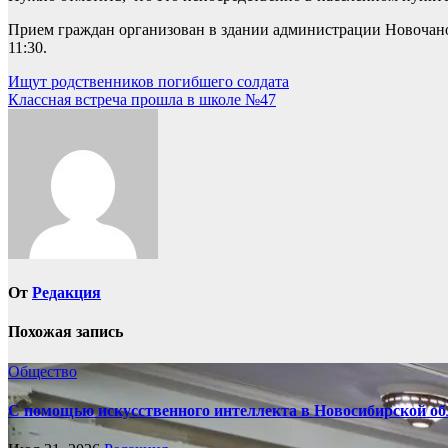
Прием граждан организован в здании администрации Новочановско
11:30.
Навигация
Ищут родственников погибшего солдата
Классная встреча прошла в школе №47
по
записям
От
Редакция
Похожая запись
Общество
С помощью искусственного интеллекта в Новосибирской обл