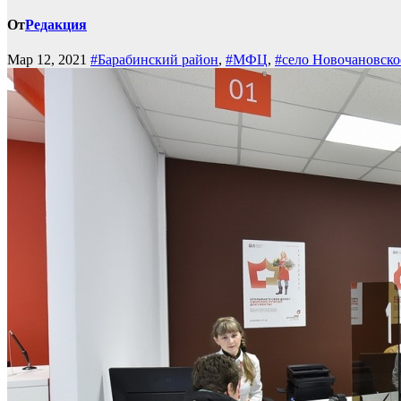
От
Редакция
Мар 12, 2021
#Барабинский район
,
#МФЦ
,
#село Новочановско