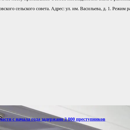
го сельского совета. Адрес: ул. им. Васильева, д. 1. Режим раб
асти с начала года задержано 3 000 преступников