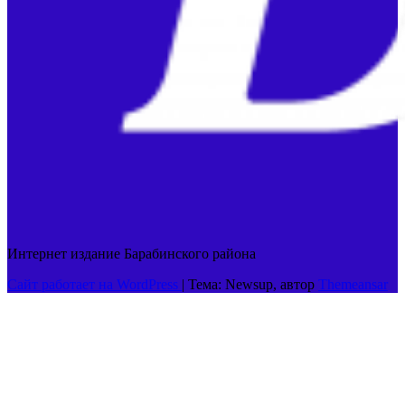
Интернет издание Барабинского района
Сайт работает на WordPress
|
Тема: Newsup, автор
Themeansar