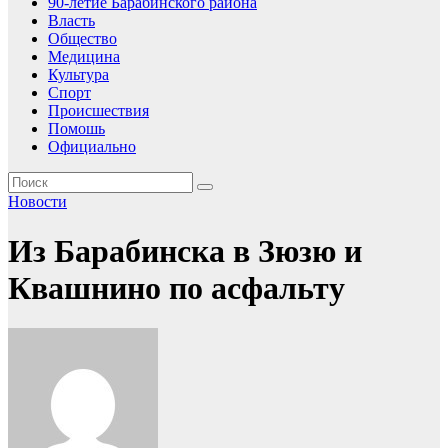
90-летие Барабинского района
Власть
Общество
Медицина
Культура
Спорт
Происшествия
Помошь
Официально
Новости
Из Барабинска в Зюзю и
Квашнино по асфальту