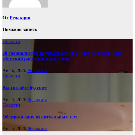
От
Редакция
Похожая запись
Новости
20 специалистов трудоустроятся в сёлах по программе
«Земский работник культуры»
Авг 6, 2026
Редакция
Новости
Вы создаёте будущее
Авг 5, 2026
Редакция
Новости
Обсудили одну из актуальных тем
Авг 5, 2026
Редакция