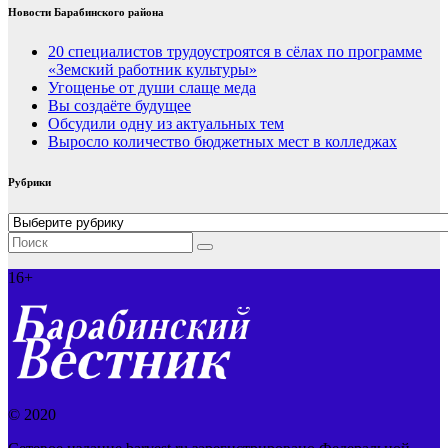
Новости Барабинского района
20 специалистов трудоустроятся в сёлах по программе
«Земский работник культуры»
Угощенье от души слаще меда
Вы создаёте будущее
Обсудили одну из актуальных тем
Выросло количество бюджетных мест в колледжах
Рубрики
Рубрики
16+
© 2020