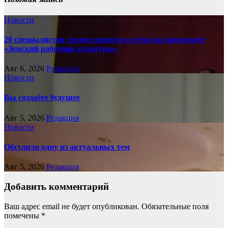
Новости
20 специалистов трудоустроятся в сёлах по программе
«Земский работник культуры»
Авг 6, 2026
Редакция
Новости
Вы создаёте будущее
Авг 5, 2026
Редакция
Новости
Обсудили одну из актуальных тем
Авг 5, 2026
Редакция
Добавить комментарий
Ваш адрес email не будет опубликован.
Обязательные поля
помечены
*