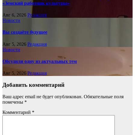
«Земский работник культуры»
Авг 6, 2026
Редакция
Новости
Вы создаёте будущее
Авг 5, 2026
Редакция
Новости
Обсудили одну из актуальных тем
Авг 5, 2026
Редакция
Добавить комментарий
Ваш адрес email не будет опубликован.
Обязательные поля
помечены
*
Комментарий
*