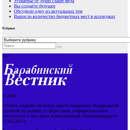
Угощенье от души слаще меда
Вы создаёте будущее
Обсудили одну из актуальных тем
Выросло количество бюджетных мест в колледжах
Рубрики
Рубрики
16+
© 2020
Сетевое издание barvest.ru зарегистрировано Федеральной
службой по надзору в сфере связи, информационных
технологий и массовых коммуникаций (Роскомнадзор) от
15.03.2021 г.