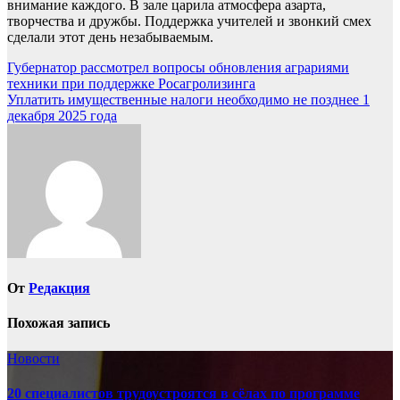
внимание каждого. В зале царила атмосфера азарта,
творчества и дружбы. Поддержка учителей и звонкий смех
сделали этот день незабываемым.
Навигация
Губернатор рассмотрел вопросы обновления аграриями
техники при поддержке Росагролизинга
по
Уплатить имущественные налоги необходимо не позднее 1
записям
декабря 2025 года
От
Редакция
Похожая запись
Новости
20 специалистов трудоустроятся в сёлах по программе