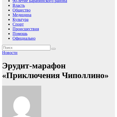
90-летие Барабинского района
Власть
Общество
Медицина
Культура
Спорт
Происшествия
Помошь
Официально
Новости
Эрудит-марафон
«Приключения Чиполлино»