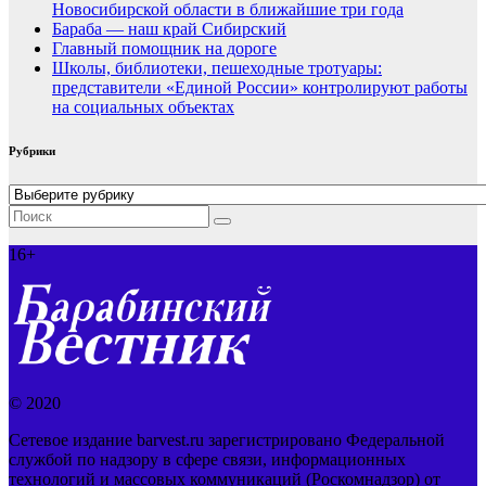
Новосибирской области в ближайшие три года
Бараба — наш край Сибирский
Главный помощник на дороге
Школы, библиотеки, пешеходные тротуары:
представители «Единой России» контролируют работы
на социальных объектах
Рубрики
Рубрики
16+
© 2020
Сетевое издание barvest.ru зарегистрировано Федеральной
службой по надзору в сфере связи, информационных
технологий и массовых коммуникаций (Роскомнадзор) от