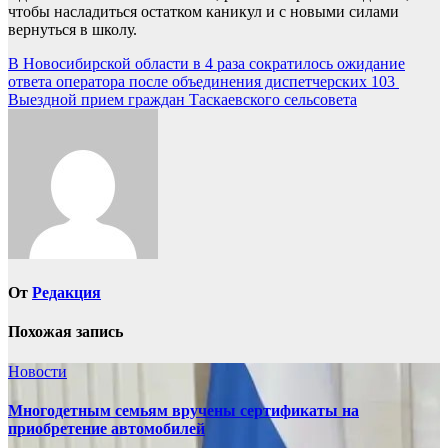
чтобы насладиться остатком каникул и с новыми силами
вернуться в школу.
Навигация
В Новосибирской области в 4 раза сократилось ожидание
ответа оператора после объединения диспетчерских 103
по
Выездной прием граждан Таскаевского сельсовета
записям
От
Редакция
Похожая запись
Новости
Многодетным семьям вручены сертификаты на
приобретение автомобилей