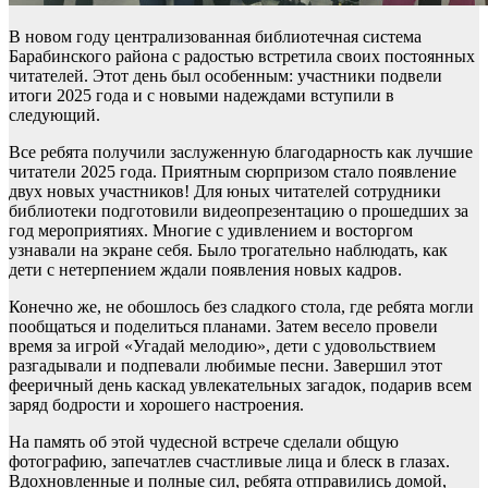
В новом году централизованная библиотечная система
Барабинского района с радостью встретила своих постоянных
читателей. Этот день был особенным: участники подвели
итоги 2025 года и с новыми надеждами вступили в
следующий.
Все ребята получили заслуженную благодарность как лучшие
читатели 2025 года. Приятным сюрпризом стало появление
двух новых участников! Для юных читателей сотрудники
библиотеки подготовили видеопрезентацию о прошедших за
год мероприятиях. Многие с удивлением и восторгом
узнавали на экране себя. Было трогательно наблюдать, как
дети с нетерпением ждали появления новых кадров.
Конечно же, не обошлось без сладкого стола, где ребята могли
пообщаться и поделиться планами. Затем весело провели
время за игрой «Угадай мелодию», дети с удовольствием
разгадывали и подпевали любимые песни. Завершил этот
фееричный день каскад увлекательных загадок, подарив всем
заряд бодрости и хорошего настроения.
На память об этой чудесной встрече сделали общую
фотографию, запечатлев счастливые лица и блеск в глазах.
Вдохновленные и полные сил, ребята отправились домой,