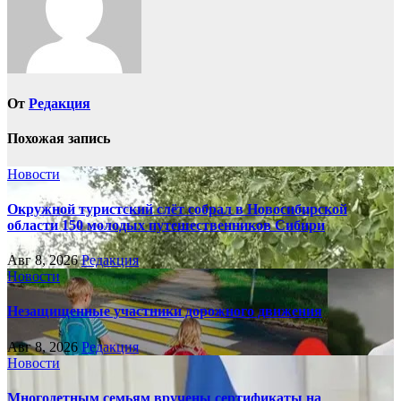
От
Редакция
Похожая запись
Новости
Окружной туристский слёт собрал в Новосибирской
области 150 молодых путешественников Сибири
Авг 8, 2026
Редакция
Новости
Незащищенные участники дорожного движения
Авг 8, 2026
Редакция
Новости
Многодетным семьям вручены сертификаты на