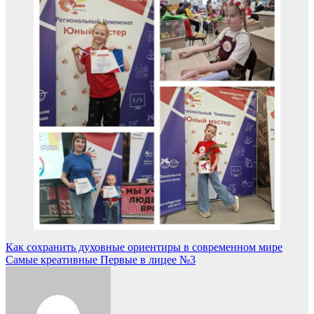
Навигация
Как сохранить духовные ориентиры в современном мире
Самые креативные Первые в лицее №3
по
записям