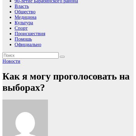
90-летие Барабинского района
Власть
Общество
Медицина
Культура
Спорт
Происшествия
Помошь
Официально
Новости
Как я могу проголосовать на
выборах?