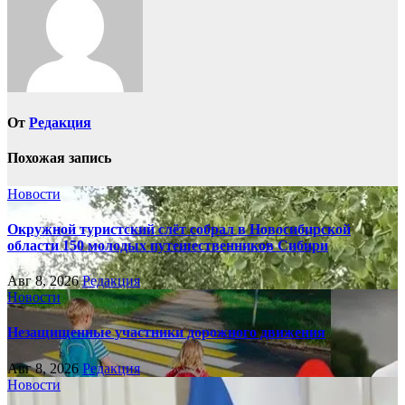
От
Редакция
Похожая запись
Новости
Окружной туристский слёт собрал в Новосибирской
области 150 молодых путешественников Сибири
Авг 8, 2026
Редакция
Новости
Незащищенные участники дорожного движения
Авг 8, 2026
Редакция
Новости