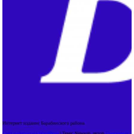
Интернет издание Барабинского района
Сайт работает на WordPress
|
Тема: Newsup, автор
Themeansar