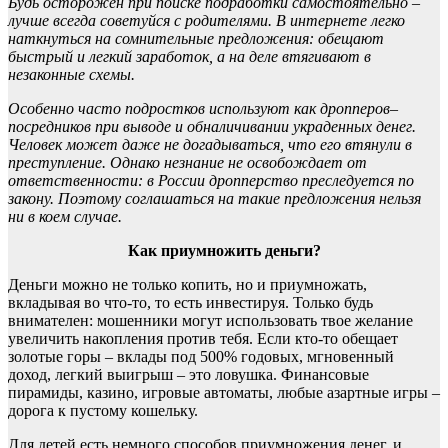
Будь осторожен при поиске подработки самостоятельно –
лучше всегда советуйся с родителями. В интернете легко
наткнуться на сомнительные предложения: обещают
быстрый и легкий заработок, а на деле втягивают в
незаконные схемы.
Особенно часто подростков используют как дропперов–
посредников при выводе и обналичивании украденных денег.
Человек может даже не догадываться, что его втянули в
преступление. Однако незнание не освобождает от
ответственности: в России дропперство преследуется по
закону. Поэтому соглашаться на такие предложения нельзя
ни в коем случае.
Как приумножить деньги?
Деньги можно не только копить, но и приумножать,
вкладывая во что-то, то есть инвестируя. Только будь
внимателен: мошенники могут использовать твое желание
увеличить накопления против тебя. Если кто-то обещает
золотые горы – вклады под 500% годовых, мгновенный
доход, легкий выигрыш – это ловушка. Финансовые
пирамиды, казино, игровые автоматы, любые азартные игры –
дорога к пустому кошельку.
Для детей есть немного способов приумножения денег, и