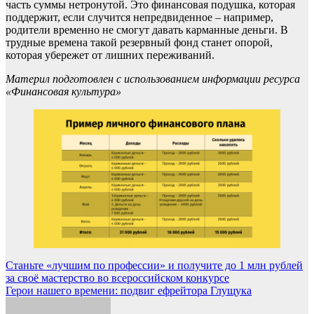
часть суммы нетронутой. Это финансовая подушка, которая
поддержит, если случится непредвиденное – например,
родители временно не смогут давать карманные деньги. В
трудные времена такой резервный фонд станет опорой,
которая убережет от лишних переживаний.
Материл подготовлен с использованием информации ресурса
«Финансовая культура»
Навигация
Станьте «лучшим по профессии» и получите до 1 млн рублей
за своё мастерство во всероссийском конкурсе
по
Герои нашего времени: подвиг ефрейтора Глущука
записям