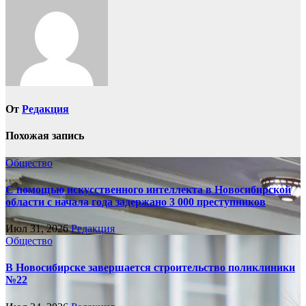
От
Редакция
Похожая запись
Общество
С помощью искусственного интеллекта в Новосибирской
области с начала года задержано 3 000 преступников
Июл 31, 2026
Редакция
Общество
В Новосибирске завершается строительство поликлиники
№22