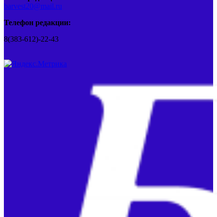
barvest20@mail.ru
Телефон редакции:
8(383-612)-22-43