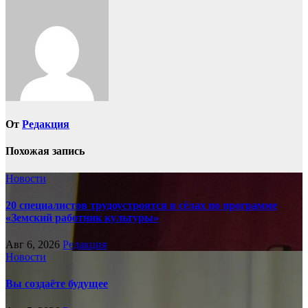
записям
От
Редакция
Похожая запись
Новости
20 специалистов трудоустроятся в сёлах по программе
«Земский работник культуры»
Авг 6, 2026
Редакция
Новости
Вы создаёте будущее