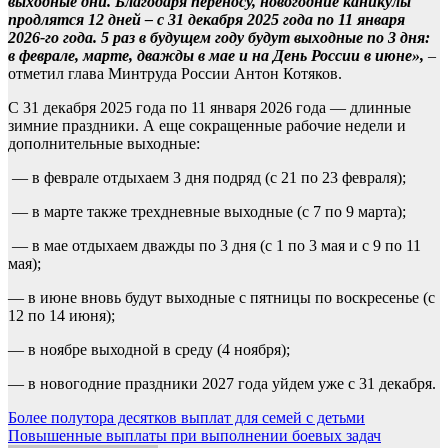
выходные дни. Благодаря переносу, новогодние каникулы
продлятся 12 дней – с 31 декабря 2025 года по 11 января
2026-го года. 5 раз в будущем году будут выходные по 3 дня:
в феврале, марте, дважды в мае и на День России в июне»,
–
отметил глава Минтруда России Антон Котяков.
С 31 декабря 2025 года по 11 января 2026 года — длинные
зимние праздники. А еще сокращенные рабочие недели и
дополнительные выходные:
— в феврале отдыхаем 3 дня подряд (с 21 по 23 февраля);
— в марте также трехдневные выходные (с 7 по 9 марта);
— в мае отдыхаем дважды по 3 дня (с 1 по 3 мая и с 9 по 11
мая);
— в июне вновь будут выходные с пятницы по воскресенье (с
12 по 14 июня);
— в ноябре выходной в среду (4 ноября);
— в новогодние праздники 2027 года уйдем уже с 31 декабря.
Навигация
Более полутора десятков выплат для семей с детьми
Повышенные выплаты при выполнении боевых задач
по