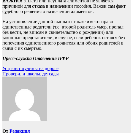
ВАЖНО!
Уплата или неуплата алиментов не является
причиной для отказа в назначении пособия. Важен сам факт
судебного решения о назначении алиментов.
На установление данной выплаты также имеют право
единственные родители (т.е. второй родитель умер, пропал
без вести, не вписан в свидетельство о рождении) или
законные представители, в случае, если ребенок остался без
попечения единственного родителя или обоих родителей в
связи с их смертью.
Пресс-служба Отделения ПФР
Навигация
Устранят пучины на дороге
Проверили школы, детсады
по
записям
От
Редакция