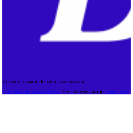
Интернет издание Барабинского района
Сайт работает на WordPress
|
Тема: Newsup, автор
Themeansar