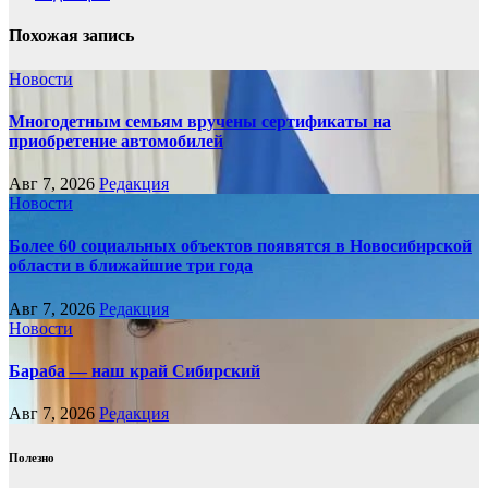
Похожая запись
Новости
Многодетным семьям вручены сертификаты на
приобретение автомобилей
Авг 7, 2026
Редакция
Новости
Более 60 социальных объектов появятся в Новосибирской
области в ближайшие три года
Авг 7, 2026
Редакция
Новости
Бараба — наш край Сибирский
Авг 7, 2026
Редакция
Полезно