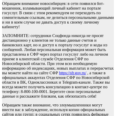
Обращаем внимание новосибирцев: в сети появился бот-
мошенник, взламывающий личный кабинет на портале
госуслуг. В связи с этим рекомендуем не переходить по
сомнительным ссылкам, не делиться персональными данными
и ни в коем случае не давать доступ к своему личному
кабинету!
ЗАПОМНИТЕ: сотрудники Соцфонда никогда не просят
дистанционно у клиентов не только данные счетов и
банковских карт, но и доступ к порталу госуслуг и коды из
сообщений. Любая персональная информация может быть
представлена в СФР через портал госуслуг либо на личном
приеме в клиентской службе Отделения СФР по
Новосибирской области. При этом всю необходимую
информацию об индексациях, новых выплатах и перерасчетах
вы можете найти на сайте СФР
https://sfr.gov.ru/
, а также в
официальных аккаунтах Отделения СФР по Новосибирской
области в ВК, Одноклассниках и Telegram-канале. Также вы
всегда можете получить консультацию в контакт-центре по
телефону: 8-800-100-0001. Берегите свои персональные
данные и расскажите близким, как обезопасить себя!
Обращаем также внимание, что злоумышленники могут
ввести вас в заблуждение, используя копии официальных
сайтов или групп: в социальных сетях появились фейковые