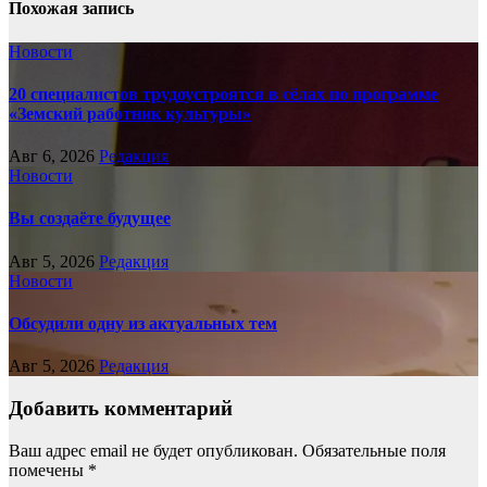
Похожая запись
Новости
20 специалистов трудоустроятся в сёлах по программе
«Земский работник культуры»
Авг 6, 2026
Редакция
Новости
Вы создаёте будущее
Авг 5, 2026
Редакция
Новости
Обсудили одну из актуальных тем
Авг 5, 2026
Редакция
Добавить комментарий
Ваш адрес email не будет опубликован.
Обязательные поля
помечены
*