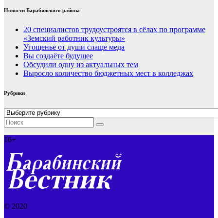
Новости Барабинского района
20 специалистов трудоустроятся в сёлах по программе
«Земский работник культуры»
Угощенье от души слаще меда
Вы создаёте будущее
Обсудили одну из актуальных тем
Выросло количество бюджетных мест в колледжах
Рубрики
Рубрики
16+
© 2020