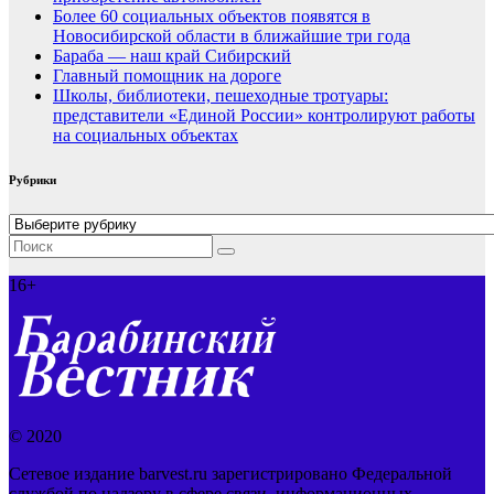
Более 60 социальных объектов появятся в
Новосибирской области в ближайшие три года
Бараба — наш край Сибирский
Главный помощник на дороге
Школы, библиотеки, пешеходные тротуары:
представители «Единой России» контролируют работы
на социальных объектах
Рубрики
Рубрики
16+
© 2020
Сетевое издание barvest.ru зарегистрировано Федеральной
службой по надзору в сфере связи, информационных