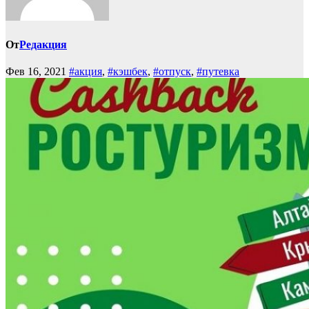
От
Редакция
Фев 16, 2021
#акция
,
#кэшбек
,
#отпуск
,
#путевка