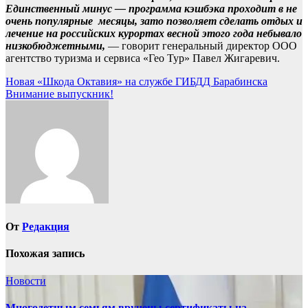
Единственный минус — программа кэшбэка проходит в не
очень популярные месяцы, зато позволяет сделать отдых и
лечение на российских курортах весной этого года небывало
низкобюджетными,
— говорит генеральный директор ООО
агентство туризма и сервиса «Гео Тур» Павел Жигаревич.
Навигация
Новая «Шкода Октавия» на службе ГИБДД Барабинска
Внимание выпускник!
по
записям
От
Редакция
Похожая запись
Новости
Многодетным семьям вручены сертификаты на