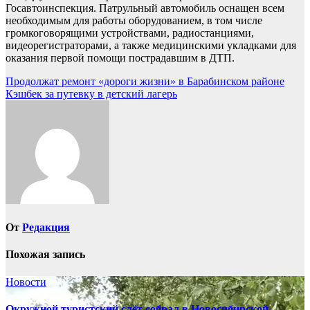
Госавтоинспекция. Патрульный автомобиль оснащен всем
необходимым для работы оборудованием, в том числе
громкоговорящими устройствами, радиостанциями,
видеорегистраторами, а также медицинскими укладками для
оказания первой помощи пострадавшим в ДТП.
Навигация
Продолжат ремонт «дороги жизни» в Барабинском районе
Кэшбек за путевку в детский лагерь
по
записям
От
Редакция
Похожая запись
Новости
Окружной туристский слёт собрал в Новосибирской