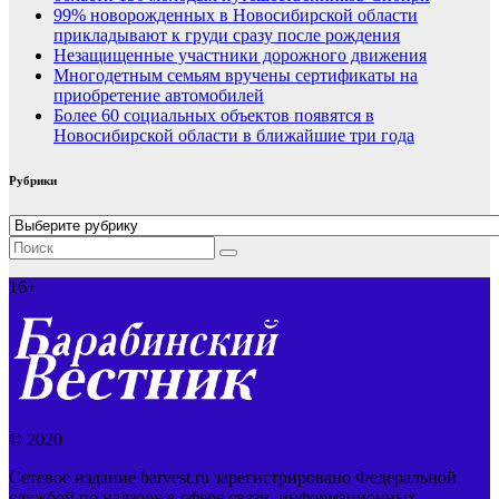
99% новорожденных в Новосибирской области
прикладывают к груди сразу после рождения
Незащищенные участники дорожного движения
Многодетным семьям вручены сертификаты на
приобретение автомобилей
Более 60 социальных объектов появятся в
Новосибирской области в ближайшие три года
Рубрики
Рубрики
16+
© 2020
Сетевое издание barvest.ru зарегистрировано Федеральной
службой по надзору в сфере связи, информационных