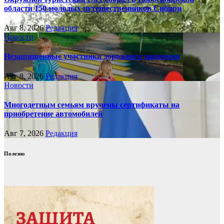
области 150 молодых путешественников Сибири
Авг 8, 2026
Редакция
Новости
Незащищенные участники дорожного движения
Авг 8, 2026
Редакция
Новости
Многодетным семьям вручены сертификаты на
приобретение автомобилей
Авг 7, 2026
Редакция
Полезно