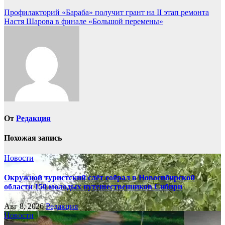
Навигация
Профилакторий «Бараба» получит грант на II этап ремонта
Настя Шарова в финале «Большой перемены»
по
записям
От
Редакция
Похожая запись
Новости
Окружной туристский слёт собрал в Новосибирской
области 150 молодых путешественников Сибири
Авг 8, 2026
Редакция
Новости