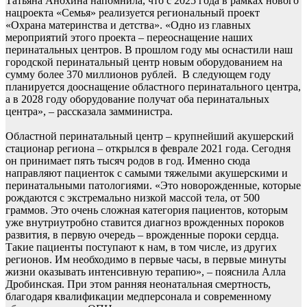
Татьяна Анохина напомнила, что с 2025 года в рамках нового
нацроекта «Семья» реализуется региональный проект
«Охрана материнства и детства». «Одно из главных
мероприятий этого проекта – переоснащение наших
перинатальных центров. В прошлом году мы оснастили наш
городской перинатальный центр новым оборудованием на
сумму более 370 миллионов рублей. В следующем году
планируется дооснащение областного перинатального центра,
а в 2028 году оборудование получат оба перинатальных
центра», – рассказала замминистра.
Областной перинатальный центр – крупнейший акушерский
стационар региона – открылся в феврале 2021 года. Сегодня
он принимает пять тысяч родов в год. Именно сюда
направляют пациенток с самыми тяжелыми акушерскими и
перинатальными патологиями. «Это новорожденные, которые
рождаются с экстремально низкой массой тела, от 500
граммов. Это очень сложная категория пациентов, которым
уже внутриутробно ставится диагноз врожденных пороков
развития, в первую очередь – врожденные пороки сердца.
Такие пациенты поступают к нам, в том числе, из других
регионов. Им необходимо в первые часы, в первые минуты
жизни оказывать интенсивную терапию», – пояснила Алла
Дробинская. При этом ранняя неонатальная смертность,
благодаря квалификации медперсонала и современному