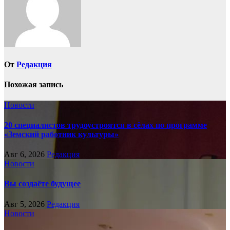
От
Редакция
Похожая запись
Новости
20 специалистов трудоустроятся в сёлах по программе
«Земский работник культуры»
Авг 6, 2026
Редакция
Новости
Вы создаёте будущее
Авг 5, 2026
Редакция
Новости