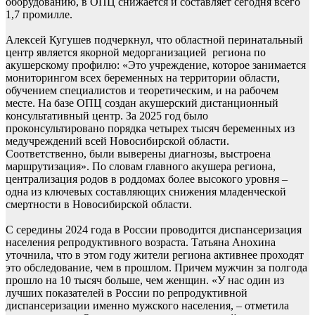
оборудованию, в ОПЦ снижается и составляет сегодня всего
1,7 промилле.
Алексей Кугушев подчеркнул, что областной перинатальный
центр является якорной медорганизацией региона по
акушерскому профилю: «Это учреждение, которое занимается
мониторингом всех беременных на территории области,
обучением специалистов и теоретическим, и на рабочем
месте. На базе ОПЦ создан акушерский дистанционный
консультативный центр. За 2025 год было
проконсультировано порядка четырех тысяч беременных из
медучреждений всей Новосибирской области.
Соответственно, были выверены диагнозы, выстроена
маршрутизация». По словам главного акушера региона,
централизация родов в роддомах более высокого уровня –
одна из ключевых составляющих снижения младенческой
смертности в Новосибирской области.
С середины 2024 года в России проводится диспансеризация
населения репродуктивного возраста. Татьяна Анохина
уточнила, что в этом году жители региона активнее проходят
это обследование, чем в прошлом. Причем мужчин за полгода
прошло на 10 тысяч больше, чем женщин. «У нас один из
лучших показателей в России по репродуктивной
диспансеризации именно мужского населения, – отметила