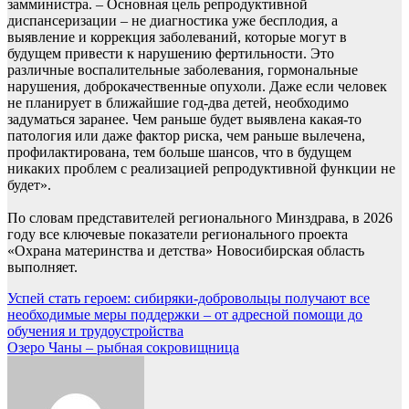
замминистра. – Основная цель репродуктивной
диспансеризации – не диагностика уже бесплодия, а
выявление и коррекция заболеваний, которые могут в
будущем привести к нарушению фертильности. Это
различные воспалительные заболевания, гормональные
нарушения, доброкачественные опухоли. Даже если человек
не планирует в ближайшие год-два детей, необходимо
задуматься заранее. Чем раньше будет выявлена какая-то
патология или даже фактор риска, чем раньше вылечена,
профилактирована, тем больше шансов, что в будущем
никаких проблем с реализацией репродуктивной функции не
будет».
По словам представителей регионального Минздрава, в 2026
году все ключевые показатели регионального проекта
«Охрана материнства и детства» Новосибирская область
выполняет.
Навигация
Успей стать героем: сибиряки-добровольцы получают все
необходимые меры поддержки – от адресной помощи до
по
обучения и трудоустройства
записям
Озеро Чаны – рыбная сокровищница