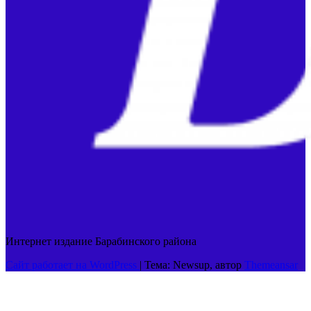
Интернет издание Барабинского района
Сайт работает на WordPress
|
Тема: Newsup, автор
Themeansar