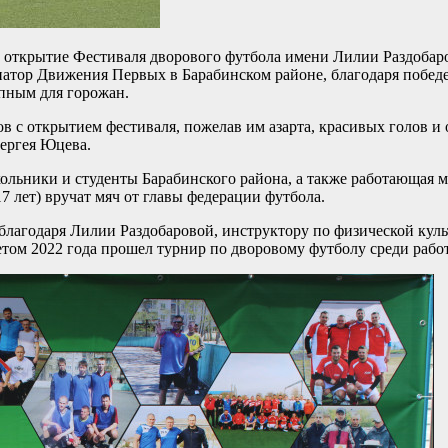
е открытие Фестиваля дворового футбола имени Лилии Раздоба
атор Движения Первых в Барабинском районе, благодаря победе
упным для горожан.
в с открытием фестиваля, пожелав им азарта, красивых голов и
Сергея Юцева.
ольники и студенты Барабинского района, а также работающая мо
7 лет) вручат мяч от главы федерации футбола.
 благодаря Лилии Раздобаровой, инструктору по физической кул
 Летом 2022 года прошел турнир по дворовому футболу среди ра