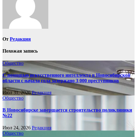
От
Редакция
Похожая запись
Общество
С помощью искусственного интеллекта в Новосибирской
области с начала года задержано 3 000 преступников
Июл 31, 2026
Редакция
Общество
В Новосибирске завершается строительство поликлиники
№22
Июл 24, 2026
Редакция
Общество