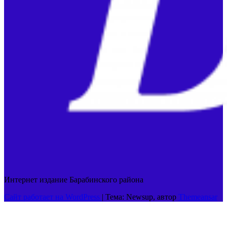
Интернет издание Барабинского района
Сайт работает на WordPress
|
Тема: Newsup, автор
Themeansar