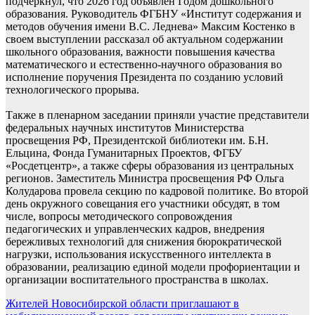
подчеркнул, что 2026 год объявлен Годом дошкольного
образования. Руководитель ФГБНУ «Институт содержания и
методов обучения имени В.С. Леднева» Максим Костенко в
своем выступлении рассказал об актуальном содержании
школьного образования, важности повышения качества
математического и естественно-научного образования во
исполнение поручения Президента по созданию условий
технологического прорыва.
Также в пленарном заседании приняли участие представители
федеральных научных институтов Министерства
просвещения РФ, Президентской библиотеки им. Б.Н.
Ельцина, Фонда Гуманитарных Проектов, ФГБУ
«Росдетцентр», а также сферы образования из центральных
регионов. Заместитель Министра просвещения РФ Ольга
Колударова провела секцию по кадровой политике. Во второй
день окружного совещания его участники обсудят, в том
числе, вопросы методического сопровождения
педагогических и управленческих кадров, внедрения
бережливых технологий для снижения бюрократической
нагрузки, использования искусственного интеллекта в
образовании, реализацию единой модели профориентации и
организации воспитательного пространства в школах.
Навигация
Жителей Новосибирской области приглашают в