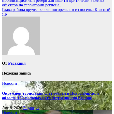
мобилизационный резерв для защиты критически важных
по
объектов на территории региона
записям
Глава района вручил ключи погорельцам из поселка Красный
Яр
От
Редакция
Похожая запись
Новости
Окружной туристский слёт собрал в Новосибирской
области 150 молодых путешественников Сибири
Авг 8, 2026
Редакция
Новости