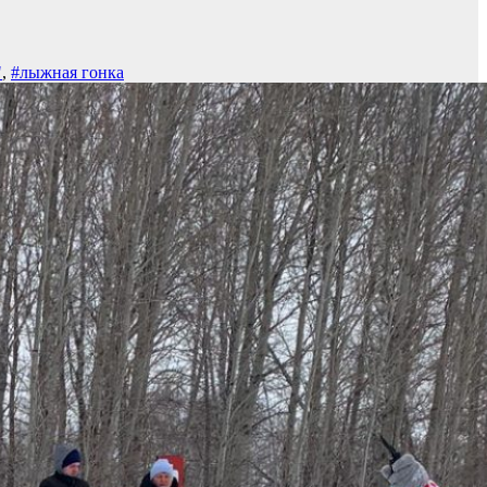
"
,
#лыжная гонка