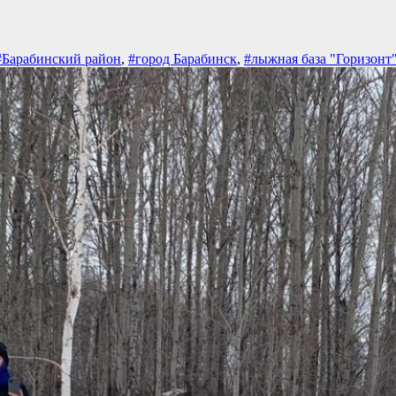
#Барабинский район
,
#город Барабинск
,
#лыжная база "Горизонт