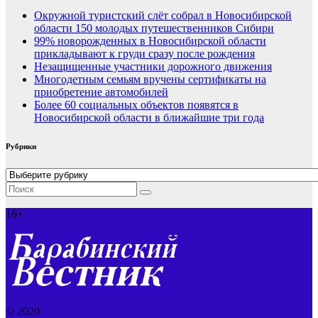
Окружной туристский слёт собрал в Новосибирской
области 150 молодых путешественников Сибири
99% новорожденных в Новосибирской области
прикладывают к груди сразу после рождения
Незащищенные участники дорожного движения
Многодетным семьям вручены сертификаты на
приобретение автомобилей
Более 60 социальных объектов появятся в
Новосибирской области в ближайшие три года
Рубрики
Рубрики
16+
© 2020