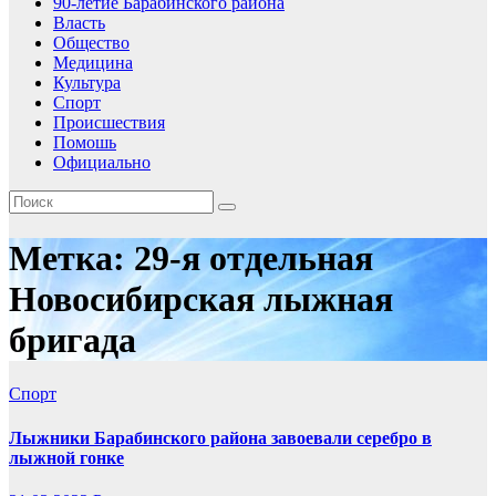
90-летие Барабинского района
Власть
Общество
Медицина
Культура
Спорт
Происшествия
Помошь
Официально
Метка:
29-я отдельная
Новосибирская лыжная
бригада
Спорт
Лыжники Барабинского района завоевали серебро в
лыжной гонке