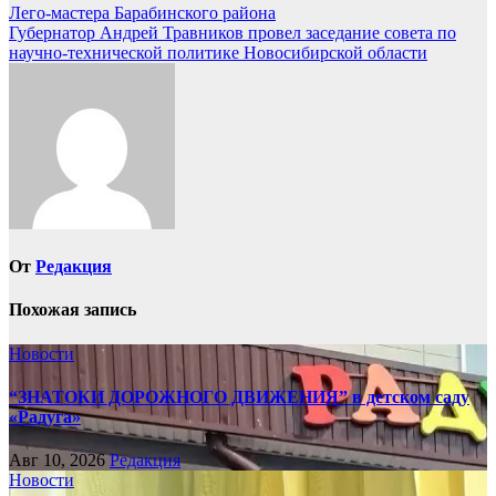
Навигация
Лего-мастера Барабинского района
Губернатор Андрей Травников провел заседание совета по
по
научно-технической политике Новосибирской области
записям
От
Редакция
Похожая запись
Новости
“ЗНАТОКИ ДОРОЖНОГО ДВИЖЕНИЯ” в детском саду
«Радуга»
Авг 10, 2026
Редакция
Новости