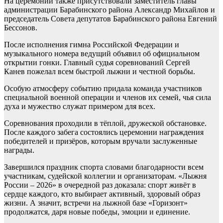
На церемонии также присутствовали заместитель главы
администрации Барабинского района Александр Михайлов и
председатель Совета депутатов Барабинского района Евгений
Бессонов.
После исполнения гимна Российской Федерации и
музыкального номера ведущий объявил об официальном
открытии гонки. Главный судья соревнований Сергей
Канев пожелал всем быстрой лыжни и честной борьбы.
Особую атмосферу событию придала команда участников
специальной военной операции и членов их семей, чья сила
духа и мужество служат примером для всех.
Соревнования проходили в тёплой, дружеской обстановке.
После каждого забега состоялись церемонии награждения
победителей и призёров, которым вручали заслуженные
награды.
Завершился праздник спорта словами благодарности всем
участникам, судейской коллегии и организаторам. «Лыжня
России – 2026» в очередной раз доказала: спорт живёт в
сердце каждого, кто выбирает активный, здоровый образ
жизни. А значит, встречи на лыжной базе «Горизонт»
продолжатся, даря новые победы, эмоции и единение.