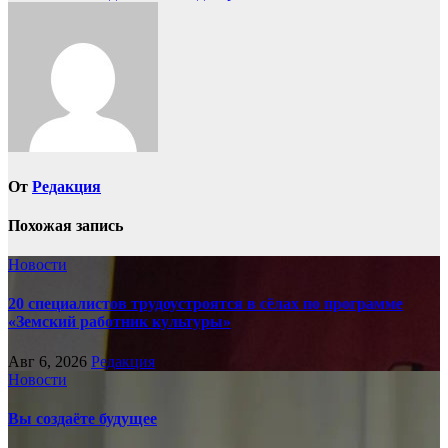
по
записям
От
Редакция
Похожая запись
Новости
20 специалистов трудоустроятся в сёлах по программе
«Земский работник культуры»
Авг 6, 2026
Редакция
Новости
Вы создаёте будущее