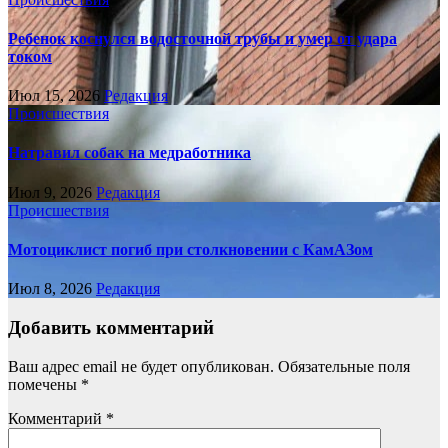
Ребенок коснулся водосточной трубы и умер от удара
током
Июл 15, 2026
Редакция
Происшествия
Натравил собак на медработника
Июл 9, 2026
Редакция
Происшествия
Мотоциклист погиб при столкновении с КамАЗом
Июл 8, 2026
Редакция
Добавить комментарий
Ваш адрес email не будет опубликован.
Обязательные поля
помечены
*
Комментарий
*