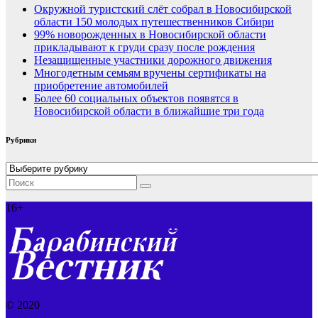
Окружной туристский слёт собрал в Новосибирской
области 150 молодых путешественников Сибири
99% новорожденных в Новосибирской области
прикладывают к груди сразу после рождения
Незащищенные участники дорожного движения
Многодетным семьям вручены сертификаты на
приобретение автомобилей
Более 60 социальных объектов появятся в
Новосибирской области в ближайшие три года
Рубрики
Рубрики
16+
© 2020