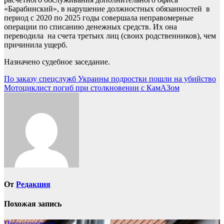
«Барабинский», в нарушение должностных обязанностей в
период с 2020 по 2025 годы совершала неправомерные
операции по списанию денежных средств. Их она
переводила на счета третьих лиц (своих родственников), чем
причинила ущерб.
Назначено судебное заседание.
Навигация
По заказу спецслужб Украины подростки пошли на убийство
Мотоциклист погиб при столкновении с КамАЗом
по
записям
От
Редакция
Похожая запись
Происшествия