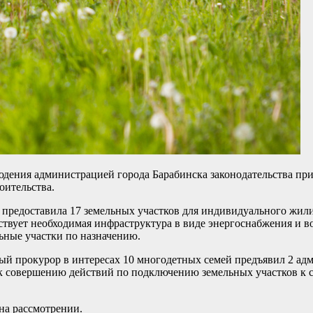
юдения администрацией города Барабинска законодательства пр
оительства.
а предоставила 17 земельных участков для индивидуального жи
тствует необходимая инфраструктура в виде энергоснабжения и 
ьные участки по назначению.
й прокурор в интересах 10 многодетных семей предъявил 2 ад
к совершению действий по подключению земельных участков к 
на рассмотрении.