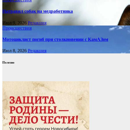
Натравил собак на медработника
Июл 9, 2026
Редакция
Происшествия
Мотоциклист погиб при столкновении с КамАЗом
Июл 8, 2026
Редакция
Полезно