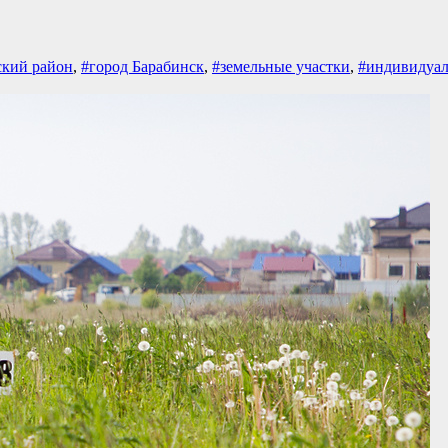
ский район
,
#город Барабинск
,
#земельные участки
,
#индивидуал