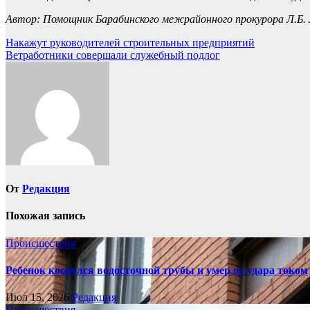
Автор: Помощник Барабинского межрайонного прокурора Л.Б. 
Навигация
Накажут руководителей строительных предприятий
Ветработники совершали служебный подлог
по
записям
От
Редакция
Похожая запись
Происшествия
Ребенок коснулся водосточной трубы и умер от удара током
Июл 15, 2026
Редакция
Происшествия