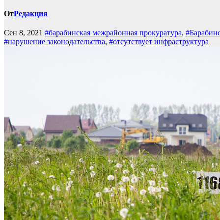
От
Редакция
Сен 8, 2021
#барабинская межрайонная прокуратура
,
#Барабин
#нарушение законодательства
,
#отсутствует инфраструктура