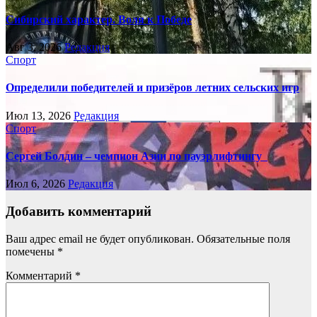
Сибирский характер. Воля к Победе
Авг 3, 2026
Редакция
Спорт
Определили победителей и призёров летних сельских игр
Июл 13, 2026
Редакция
Спорт
Сергей Болдин – чемпион Азии по пауэрлифтингу
Июл 6, 2026
Редакция
Добавить комментарий
Ваш адрес email не будет опубликован.
Обязательные поля
помечены
*
Комментарий
*